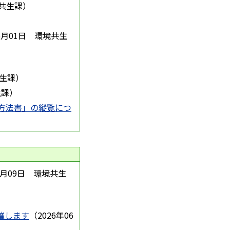
共生課
）
6月01日
環境共生
生課
）
生課
）
方法書」の縦覧につ
7月09日
環境共生
催します
（
2026年06