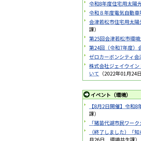
令和8年度住宅用太陽
令和８年度電気自動車
会津若松市住宅用太陽
課
）
第25回会津若松市環
第24回（令和7年度
ゼロカーボンシティ会
株式会社ジェイウイン
いて
（
2022年01月24
イベント（環境）
【8月2日開催】令和
課
）
「猪苗代湖市民ワーク
（終了しました）「知
月26日
環境共生課
）