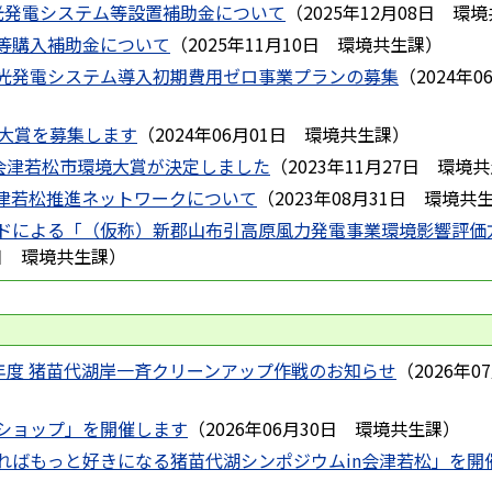
光発電システム等設置補助金について
（
2025年12月08日
環境
等購入補助金について
（
2025年11月10日
環境共生課
）
光発電システム導入初期費用ゼロ事業プランの募集
（
2024年0
境大賞を募集します
（
2024年06月01日
環境共生課
）
）会津若松市環境大賞が決定しました
（
2023年11月27日
環境共
津若松推進ネットワークについて
（
2023年08月31日
環境共
ドによる「（仮称）新郡山布引高原風力発電事業環境影響評価
日
環境共生課
）
8年度 猪苗代湖岸一斉クリーンアップ作戦のお知らせ
（
2026年0
ショップ」を開催します
（
2026年06月30日
環境共生課
）
ればもっと好きになる猪苗代湖シンポジウムin会津若松」を開