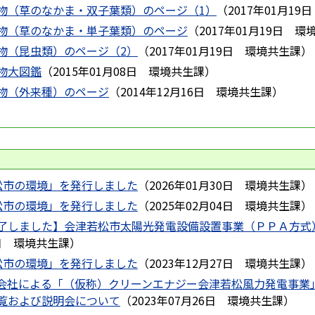
物（草のなかま・双子葉類）のページ（1）
（
2017年01月19日
物（草のなかま・単子葉類）のページ
（
2017年01月19日
環
物（昆虫類）のページ（2）
（
2017年01月19日
環境共生課
）
物大図鑑
（
2015年01月08日
環境共生課
）
物（外来種）のページ
（
2014年12月16日
環境共生課
）
松市の環境」を発行しました
（
2026年01月30日
環境共生課
）
松市の環境」を発行しました
（
2025年02月04日
環境共生課
）
了しました】会津若松市太陽光発電設備設置事業（ＰＰＡ方式
日
環境共生課
）
松市の環境」を発行しました
（
2023年12月27日
環境共生課
）
会社による「（仮称）クリーンエナジー会津若松風力発電事業
覧および説明会について
（
2023年07月26日
環境共生課
）