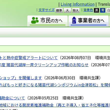
|
Living Information
| Transl
｜
文字サイズ
｜
背景色
準
大
トと熱中症警戒アラートについて
（
2026年08月07日
環境共
8年度 猪苗代湖岸一斉クリーンアップ作戦のお知らせ
（
2026年0
ショップ」を開催します
（
2026年06月30日
環境共生課
）
ればもっと好きになる猪苗代湖シンポジウムin会津若松」を開
補助金について
（
2026年05月25日
環境共生課
）
地域における脱炭素推進補助金（再エネ導入・省エネ化等推進