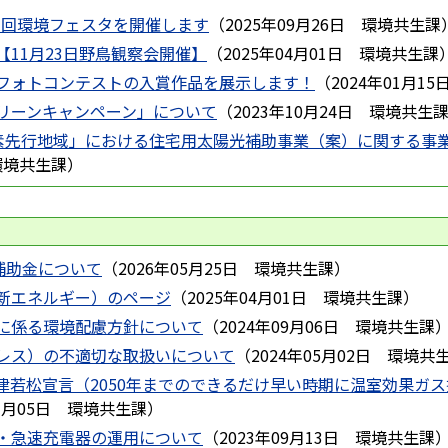
33回環境フェスタを開催します
（
2025年09月26日
環境共生課
11月23日野鳥観察会開催】
（
2025年04月01日
環境共生課
フォトコンテストの入賞作品を展示します！
（
2024年01月15
リーンキャンペーン」について
（
2023年10月24日
環境共生
脱炭素先行地域」における住宅用太陽光補助事業（案）に関する事
環境共生課
）
補助金について
（
2026年05月25日
環境共生課
）
新エネルギー）のページ
（
2025年04月01日
環境共生課
）
に係る環境配慮方針について
（
2024年09月06日
環境共生課
レス）の不適切な取扱いについて
（
2024年05月02日
環境共
津若松宣言（2050年までのできるだけ早い時期に温室効果ガ
1月05日
環境共生課
）
・急速充電器の運用について
（
2023年09月13日
環境共生課