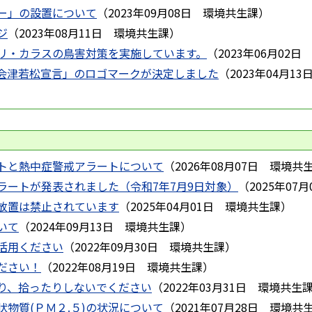
ー」の設置について
（
2023年09月08日
環境共生課
）
ジ
（
2023年08月11日
環境共生課
）
リ・カラスの鳥害対策を実施しています。
（
2023年06月02日
会津若松宣言」のロゴマークが決定しました
（
2023年04月13
トと熱中症警戒アラートについて
（
2026年08月07日
環境共
ラートが発表されました（令和7年7月9日対象）
（
2025年07月
放置は禁止されています
（
2025年04月01日
環境共生課
）
いて
（
2024年09月13日
環境共生課
）
活用ください
（
2022年09月30日
環境共生課
）
ださい！
（
2022年08月19日
環境共生課
）
り、拾ったりしないでください
（
2022年03月31日
環境共生
物質(ＰＭ２.５)の状況について
（
2021年07月28日
環境共