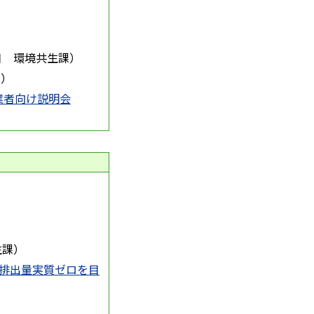
）
）
日
環境共生課
）
課
）
業者向け説明会
）
生課
）
ス排出量実質ゼロを目
）