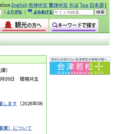
ation
English
简体中文
繁体中文
한글
ไทย
日本語
|
｜
ふりがな
｜
よみあげる
生課
）
7月09日
環境共生
催します
（
2026年06
事業）について