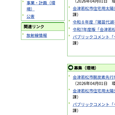
（
2026年04月01日
事業・計画（環
会津若松市住宅用太陽
境）
課
）
公害
令和８年度「猪苗代湖
関連リンク
令和7年度版「会津若
放射線情報
パブリックコメント「
課
）
募集（環境）
会津若松市脱炭素先行
（
2026年04月01日
会津若松市住宅用太陽
課
）
パブリックコメント「
課
）