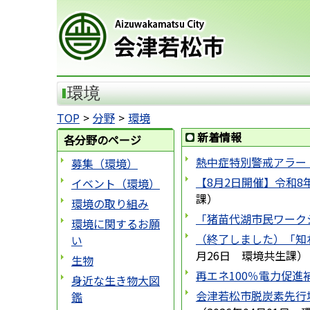
会津若松市
環境
TOP
分野
環境
新着情報
各分野のページ
熱中症特別警戒アラー
募集（環境）
【8月2日開催】令和
イベント（環境）
課
）
環境の取り組み
「猪苗代湖市民ワーク
環境に関するお願
（終了しました）「知
い
月26日
環境共生課
）
生物
再エネ100％電力促進
身近な生き物大図
会津若松市脱炭素先行
鑑