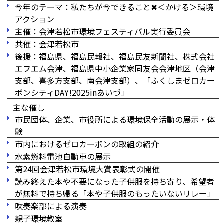
今年のテーマ：私たちが今できること✖＜かける＞環境
アクション
主催：会津若松市環境フェスティバル実行委員会
共催：会津若松市
後援：福島県、福島民報社、福島民友新聞社、株式会社
エフエム会津、福島県中小企業家同友会会津地区（会津
支部、喜多方支部、南会津支部）、「ふくしまゼロカー
ボンシティDAY!2025inあいづ」
主な催し
市民団体、企業、市役所による環境保全活動の展示・体
験
市内におけるゼロカーボンの取組の紹介
水素燃料電池自動車の展示
第24回会津若松市環境大賞表彰式の開催
読み終えた本や不要になった子供服を持ち寄り、希望者
が無料で持ち帰る「本や子供服のもったいないリレー」
吹奏楽部による演奏
親子環境教室