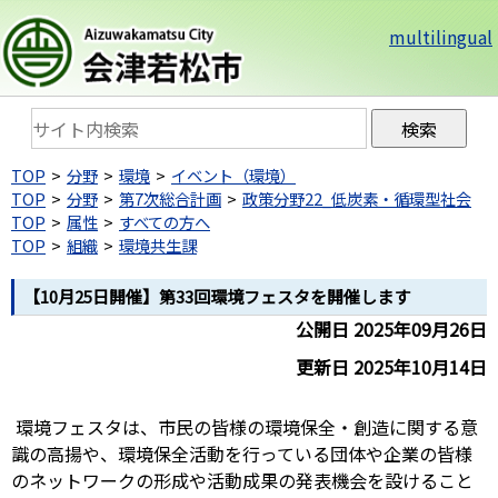
multilingual
TOP
分野
環境
イベント（環境）
TOP
分野
第7次総合計画
政策分野22_低炭素・循環型社会
TOP
属性
すべての方へ
TOP
組織
環境共生課
【10月25日開催】第33回環境フェスタを開催します
公開日 2025年09月26日
更新日 2025年10月14日
環境フェスタは、市民の皆様の環境保全・創造に関する意
識の高揚や、環境保全活動を行っている団体や企業の皆様
のネットワークの形成や活動成果の発表機会を設けること