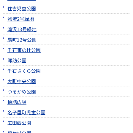
住吉児童公園
物流2号緑地
滝沢13号緑地
扇町12号公園
千石東の杜公園
諏訪公園
千石さくら公園
大町中央公園
つるかめ公園
橋詰広場
名子屋町児童公園
広田西公園