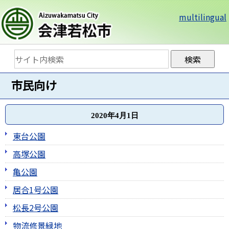
multilingual
市民向け
2020年4月1日
東台公園
高塚公園
亀公園
居合1号公園
松長2号公園
物流修景緑地