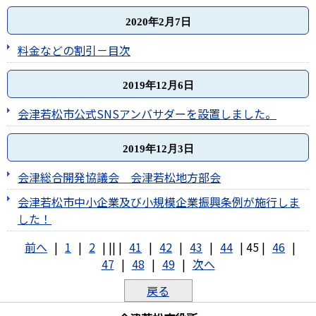
2020年2月7日
料金などの割引－目次
2019年12月6日
会津若松市公式SNSアンバサダーを設置しました。
2019年12月3日
会津総合開発協議会 会津若松地方部会
会津若松市中小企業及び小規模企業振興条例が施行しま
した！
前へ
|
1
|
2
|
||
|
41
|
42
|
43
|
44
|
45
|
46
|
47
|
48
|
49
|
次へ
戻る