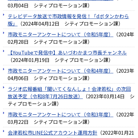
03月04日
シティプロモーション課
）
テレビデータ放送で市政情報を発信！「dボタンかわら
版」
（
2024年04月12日
シティプロモーション課
）
市政モニターアンケートについて（令和5年度）
（
2024年
02月28日
シティプロモーション課
）
【YouTubeで発信中】あいづわかまつ市長チャンネル
（
2024年01月19日
シティプロモーション課
）
市政モニターアンケートについて（令和4年度）
（
2023年
04月06日
シティプロモーション課
）
ラジオ広報番組「聞いてくなんしょ！会津若松」の次回
放送予定（令和8年7月26日放送）
（
2023年03月14日
シ
ティプロモーション課
）
市政モニターアンケートについて（令和3年度）
（
2022年
03月22日
シティプロモーション課
）
会津若松市LINE公式アカウント運用方針
（
2022年01月21