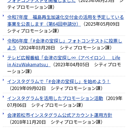
フォトコンテストを開催しました
（
2025年06月25日
シ
ティプロモーション課
）
令和7年度 福島再生加速化交付金の活用を予定している
事業を公表します（第64回申請分）
（
2025年05月09日
シティプロモーション課
）
令和6年度「#会津の宝探し」フォトコンテストに投票し
よう
（
2024年03月28日
シティプロモーション課
）
テレビ広報番組「会津の宝探し∞（アペイロン） Life
in AizuWakamatsu」
（
2023年04月05日
シティプロモ
ーション課
）
インスタグラムで「#会津の宝探し」を始めよう！
（
2019年09月02日
シティプロモーション課
）
インスタグラムを活用したプロモーション活動
（
2019年
07月06日
シティプロモーション課
）
会津若松市インスタグラム公式アカウント運用方針
（
2018年11月20日
シティプロモーション課
）