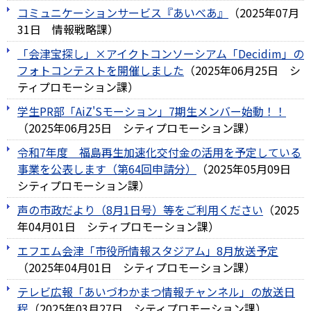
コミュニケーションサービス『あいべあ』
（
2025年07月
31日
情報戦略課
）
「会津宝探し」×アイクトコンソーシアム「Decidim」の
フォトコンテストを開催しました
（
2025年06月25日
シ
ティプロモーション課
）
学生PR部「AiZ'Sモーション」7期生メンバー始動！！
（
2025年06月25日
シティプロモーション課
）
令和7年度 福島再生加速化交付金の活用を予定している
事業を公表します（第64回申請分）
（
2025年05月09日
シティプロモーション課
）
声の市政だより（8月1日号）等をご利用ください
（
2025
年04月01日
シティプロモーション課
）
エフエム会津「市役所情報スタジアム」8月放送予定
（
2025年04月01日
シティプロモーション課
）
テレビ広報「あいづわかまつ情報チャンネル」の放送日
程
（
2025年03月27日
シティプロモーション課
）