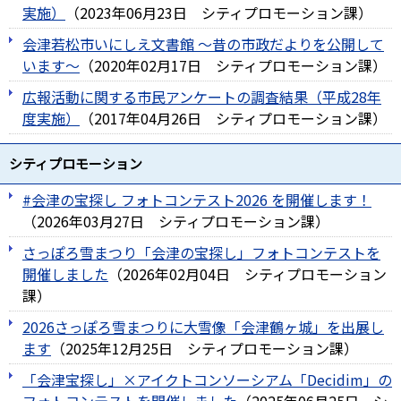
実施）
（
2023年06月23日
シティプロモーション課
）
会津若松市いにしえ文書館 ～昔の市政だよりを公開して
います～
（
2020年02月17日
シティプロモーション課
）
広報活動に関する市民アンケートの調査結果（平成28年
度実施）
（
2017年04月26日
シティプロモーション課
）
シティプロモーション
#会津の宝探し フォトコンテスト2026 を開催します！
（
2026年03月27日
シティプロモーション課
）
さっぽろ雪まつり「会津の宝探し」フォトコンテストを
開催しました
（
2026年02月04日
シティプロモーション
課
）
2026さっぽろ雪まつりに大雪像「会津鶴ヶ城」を出展し
ます
（
2025年12月25日
シティプロモーション課
）
「会津宝探し」×アイクトコンソーシアム「Decidim」の