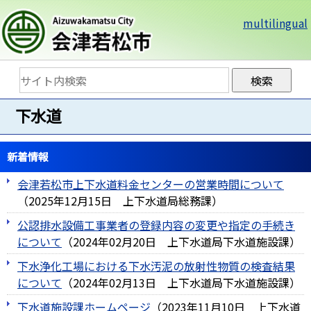
multilingual
下水道
新着情報
会津若松市上下水道料金センターの営業時間について
（
2025年12月15日
上下水道局総務課
）
公認排水設備工事業者の登録内容の変更や指定の手続き
について
（
2024年02月20日
上下水道局下水道施設課
）
下水浄化工場における下水汚泥の放射性物質の検査結果
について
（
2024年02月13日
上下水道局下水道施設課
）
下水道施設課ホームページ
（
2023年11月10日
上下水道