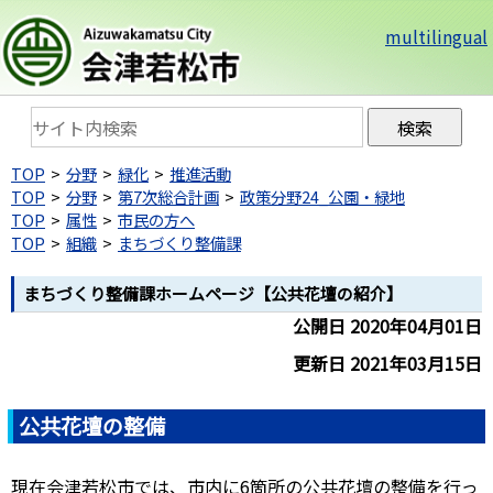
multilingual
TOP
分野
緑化
推進活動
TOP
分野
第7次総合計画
政策分野24_公園・緑地
TOP
属性
市民の方へ
TOP
組織
まちづくり整備課
まちづくり整備課ホームページ【公共花壇の紹介】
公開日 2020年04月01日
更新日 2021年03月15日
公共花壇の整備
現在会津若松市では、市内に6箇所の公共花壇の整備を行っ