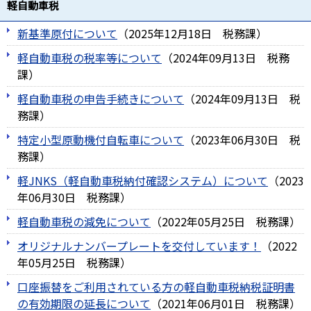
軽自動車税
新基準原付について
（
2025年12月18日
税務課
）
軽自動車税の税率等について
（
2024年09月13日
税務
課
）
軽自動車税の申告手続きについて
（
2024年09月13日
税
務課
）
特定小型原動機付自転車について
（
2023年06月30日
税
務課
）
軽JNKS（軽自動車税納付確認システム）について
（
2023
年06月30日
税務課
）
軽自動車税の減免について
（
2022年05月25日
税務課
）
オリジナルナンバープレートを交付しています！
（
2022
年05月25日
税務課
）
口座振替をご利用されている方の軽自動車税納税証明書
の有効期限の延長について
（
2021年06月01日
税務課
）