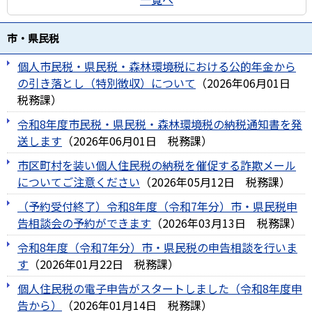
市・県民税
個人市民税・県民税・森林環境税における公的年金から
の引き落とし（特別徴収）について
（
2026年06月01日
税務課
）
令和8年度市民税・県民税・森林環境税の納税通知書を発
送します
（
2026年06月01日
税務課
）
市区町村を装い個人住民税の納税を催促する詐欺メール
についてご注意ください
（
2026年05月12日
税務課
）
（予約受付終了）令和8年度（令和7年分）市・県民税申
告相談会の予約ができます
（
2026年03月13日
税務課
）
令和8年度（令和7年分）市・県民税の申告相談を行いま
す
（
2026年01月22日
税務課
）
個人住民税の電子申告がスタートしました（令和8年度申
告から）
（
2026年01月14日
税務課
）