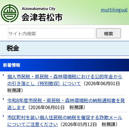
multilingual
税金
新着情報
個人市民税・県民税・森林環境税における公的年金から
の引き落とし（特別徴収）について
（
2026年06月01日
税務課
）
令和8年度市民税・県民税・森林環境税の納税通知書を発
送します
（
2026年06月01日
税務課
）
市区町村を装い個人住民税の納税を催促する詐欺メール
についてご注意ください
（
2026年05月12日
税務課
）