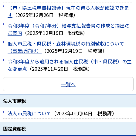
【市・県民税申告相談会】現在の待ち人数が確認できま
す
（
2025年12月26日
税務課
）
令和8年度（令和7年分）給与支払報告書の作成と提出の
ご案内
（
2025年12月19日
税務課
）
個人市民税・県民税・森林環境税の特別徴収について
（事業所向け）
（
2025年12月19日
税務課
）
令和8年度から適用される個人住民税（市・県民税）の主
な変更点
（
2025年11月20日
税務課
）
一覧へ
法人市民税
法人市民税について
（
2023年01月04日
税務課
）
固定資産税