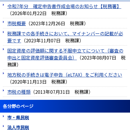
令和7年分 確定申告書作成会場のお知らせ【税務署】
（
2026年01月22日
税務課
）
市税概要
（
2023年12月26日
税務課
）
税務課での各手続きにおいて、マイナンバーの記載が必
要です
（
2023年11月07日
税務課
）
固定資産の評価額に関する不服申立てについて（審査の
申出と固定資産評価審査委員会）
（
2023年08月07日
税
務課
）
地方税の手続きは電子申告（eLTAX）をご利用ください
（
2020年11月13日
税務課
）
市税の種類
（
2013年07月31日
税務課
）
各分野のページ
市・県民税
法人市民税