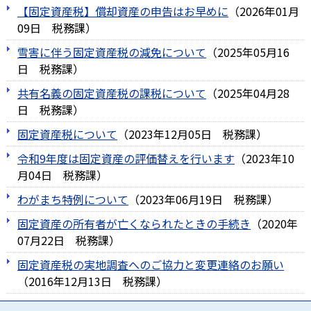
【固定資産税】償却資産の申告はお早めに
（
2026年01月
09日
税務課
）
雪害に伴う固定資産税の減免について
（
2025年05月16
日
税務課
）
共有名義の固定資産税の課税について
（
2025年04月28
日
税務課
）
固定資産税について
（
2023年12月05日
税務課
）
令和9年度は固定資産の評価替えを行います
（
2023年10
月04日
税務課
）
わがまち特例について
（
2023年06月19日
税務課
）
固定資産の所有者が亡くなられたときの手続き
（
2020年
07月22日
税務課
）
固定資産税の実地調査へのご協力と変更連絡のお願い
（
2016年12月13日
税務課
）