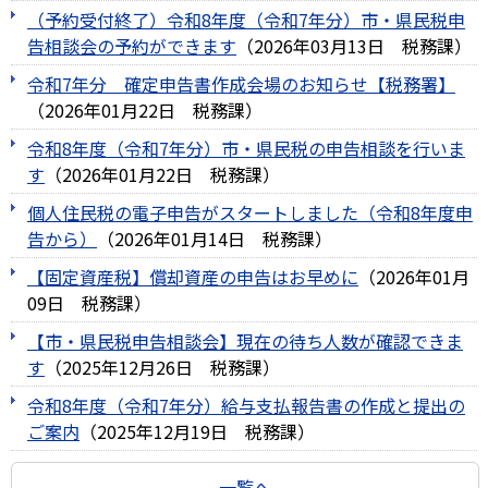
（予約受付終了）令和8年度（令和7年分）市・県民税申
告相談会の予約ができます
（
2026年03月13日
税務課
）
令和7年分 確定申告書作成会場のお知らせ【税務署】
（
2026年01月22日
税務課
）
令和8年度（令和7年分）市・県民税の申告相談を行いま
す
（
2026年01月22日
税務課
）
個人住民税の電子申告がスタートしました（令和8年度申
告から）
（
2026年01月14日
税務課
）
【固定資産税】償却資産の申告はお早めに
（
2026年01月
09日
税務課
）
【市・県民税申告相談会】現在の待ち人数が確認できま
す
（
2025年12月26日
税務課
）
令和8年度（令和7年分）給与支払報告書の作成と提出の
ご案内
（
2025年12月19日
税務課
）
一覧へ