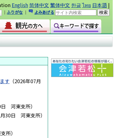
ation
English
简体中文
繁体中文
한글
ไทย
日本語
|
｜
ふりがな
｜
よみあげる
します
（
2026年07月
9日
河東支所
）
6月30日
河東支所
）
東支所
）