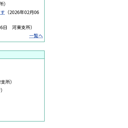
所
）
ます
（
2026年02月06
06日
河東支所
）
一覧へ
津支所
）
所
）