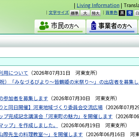
|
Living Information
| Transl
｜
文字サイズ
｜
背景色
準
大
利用について
（
2026年07月31日
河東支所
）
火・祝）「みなづるびより～皆鶴姫の米祭り～」の出店者を募集
の参加者を募集します
（
2026年07月30日
河東支所
）
りと同日開催】河東地域づくり委員会交流広場
（
2026年07月2
ップ完成記念講演会「河東町の魅力」を開催します
（
2026年0
マップ」を作成しました。
（
2026年06月19日
河東支所
）
山際先生の料理教室～」を開催します
（
2026年06月16日
河