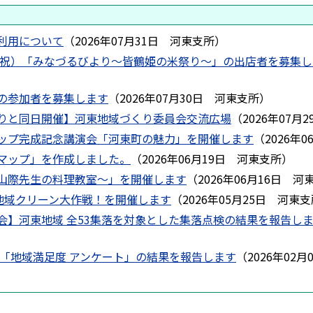
利用について
（
2026年07月31日
河東支所
）
火・祝）「みなづるびより～皆鶴姫の米祭り～」の出店者を募集
の参加者を募集します
（
2026年07月30日
河東支所
）
りと同日開催】河東地域づくり委員会交流広場
（
2026年07月2
ップ完成記念講演会「河東町の魅力」を開催します
（
2026年0
マップ」を作成しました。
（
2026年06月19日
河東支所
）
山際先生の料理教室～」を開催します
（
2026年06月16日
河
東地域クリーン大作戦！を開催します
（
2026年05月25日
河東支
会】河東地域 全53集落を対象とした集落点検の結果を報告し
 「地域満足度 アンケート」の結果を報告します
（
2026年02月