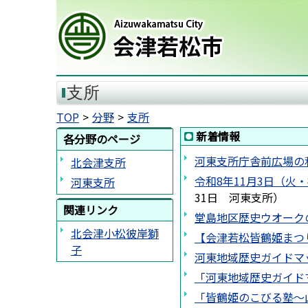
会津若松市
支所
TOP
分野
支所
新着情報
各分野のページ
河東支所庁舎前広場の
北会津支所
令和8年11月3日（
河東支所
31日
河東支所
）
関連リンク
堂島地区歴史ウオーク
北会津小松彼岸獅
【会津若松皆鶴姫まつ
子
河東地域歴史ガイドマ
「河東地域歴史ガイド
「皆鶴姫のこびる塾～