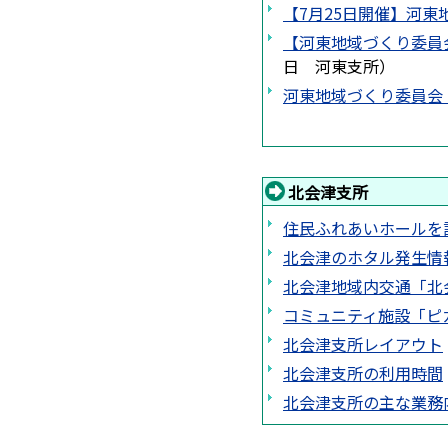
【7月25日開催】河
【河東地域づくり委員
日
河東支所
）
河東地域づくり委員会
北会津支所
住民ふれあいホールを
北会津のホタル発生情報
北会津地域内交通「北
コミュニティ施設「ピ
北会津支所レイアウト
北会津支所の利用時間
北会津支所の主な業務