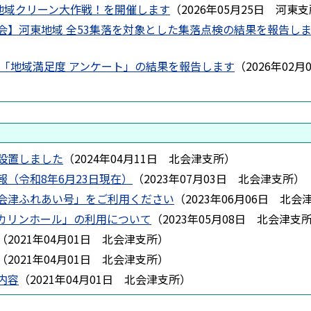
東地域クリーン大作戦！を開催します
（
2026年05月25日
河東支
会】河東地域 全53集落を対象とした集落点検の結果を報告し
 「地域満足度 アンケート」の結果を報告します
（
2026年02月
設置しました
（
2024年04月11日
北会津支所
）
（令和8年6月23日現在）
（
2023年07月03日
北会津支所
）
会津ふれあい号」をご利用ください
（
2023年06月06日
北会
カリンホール」の利用について
（
2023年05月08日
北会津支
（
2021年04月01日
北会津支所
）
（
2021年04月01日
北会津支所
）
内容
（
2021年04月01日
北会津支所
）