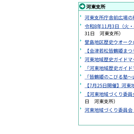
河東支所
河東支所庁舎前広場の
令和8年11月3日（
31日
河東支所
）
堂島地区歴史ウオーク
【会津若松皆鶴姫まつ
河東地域歴史ガイドマ
「河東地域歴史ガイド
「皆鶴姫のこびる塾～
【7月25日開催】河
【河東地域づくり委員
日
河東支所
）
河東地域づくり委員会