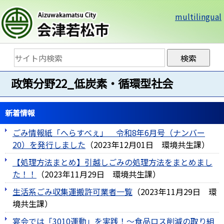
multilingual
政策分野22_低炭素・循環型社会
新着情報
ごみ情報紙「へらすべぇ」 令和8年6月号（ナンバー
20）を発行しました
（
2023年12月01日
環境共生課
）
【処理方法まとめ】引越しごみの処理方法をまとめまし
た！！
（
2023年11月29日
環境共生課
）
生活系ごみ収集運搬許可業者一覧
（
2023年11月29日
環
境共生課
）
宴会では「3010運動」を実践！～食品ロス削減の取り組