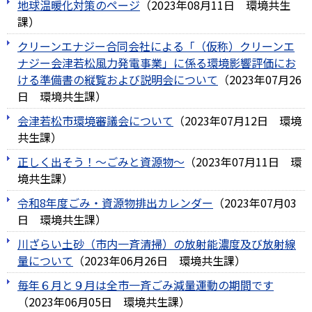
地球温暖化対策のページ
（
2023年08月11日
環境共生
課
）
クリーンエナジー合同会社による「（仮称）クリーンエ
ナジー会津若松風力発電事業」に係る環境影響評価にお
ける準備書の縦覧および説明会について
（
2023年07月26
日
環境共生課
）
会津若松市環境審議会について
（
2023年07月12日
環境
共生課
）
正しく出そう！～ごみと資源物～
（
2023年07月11日
環
境共生課
）
令和8年度ごみ・資源物排出カレンダー
（
2023年07月03
日
環境共生課
）
川ざらい土砂（市内一斉清掃）の放射能濃度及び放射線
量について
（
2023年06月26日
環境共生課
）
毎年６月と９月は全市一斉ごみ減量運動の期間です
（
2023年06月05日
環境共生課
）