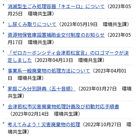
消滅型生ごみ処理容器「キエーロ」について
（
2023年05
月25日
環境共生課
）
し尿くみ取りについて
（
2023年05月19日
環境共生課
）
資源物保管庫設置補助金交付制度のお知らせ
（
2023年05
月17日
環境共生課
）
「ゼロカーボンシティ会津若松宣言」のロゴマークが決
定しました
（
2023年04月13日
環境共生課
）
事業系一般廃棄物の処理方法について
（
2023年04月01
日
環境共生課
）
家庭ごみ分別辞典（五十音順）
（
2023年03月27日
環境
共生課
）
会津若松市災害廃棄物処理計画及び初動対応手順書
（
2023年02月14日
環境共生課
）
考えてみよう！災害廃棄物の処理
（
2022年10月27日
環
境共生課
）