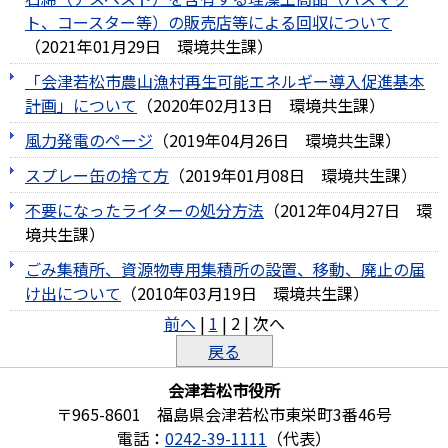
ト、コースター等）の販売店等による回収について
（
2021年01月29日
環境共生課
）
「会津若松市農山漁村再生可能エネルギー導入促進基本
計画」について
（
2020年02月13日
環境共生課
）
風力発電のページ
（
2019年04月26日
環境共生課
）
スプレー缶の捨て方
（
2019年01月08日
環境共生課
）
不要になったライターの処分方法
（
2012年04月27日
環
境共生課
）
ごみ集積所、資源物専用集積所の設置、移動、廃止の届
け出について
（
2010年03月19日
環境共生課
）
前へ
|
1
|
2
|
次へ
戻る
会津若松市役所
〒965-8601 福島県会津若松市東栄町3番46号
電話：
0242-39-1111
（代表）