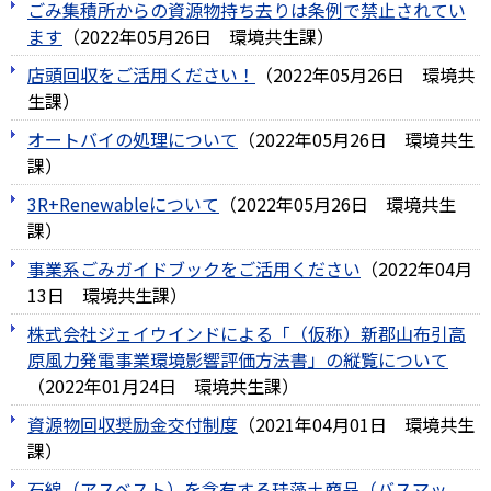
ごみ集積所からの資源物持ち去りは条例で禁止されてい
ます
（
2022年05月26日
環境共生課
）
店頭回収をご活用ください！
（
2022年05月26日
環境共
生課
）
オートバイの処理について
（
2022年05月26日
環境共生
課
）
3R+Renewableについて
（
2022年05月26日
環境共生
課
）
事業系ごみガイドブックをご活用ください
（
2022年04月
13日
環境共生課
）
株式会社ジェイウインドによる「（仮称）新郡山布引高
原風力発電事業環境影響評価方法書」の縦覧について
（
2022年01月24日
環境共生課
）
資源物回収奨励金交付制度
（
2021年04月01日
環境共生
課
）
石綿（アスベスト）を含有する珪藻土商品（バスマッ