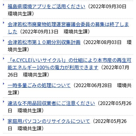
福島県環境アプリをご活用ください
（
2022年09月30日
環境共生課
）
会津若松市廃棄物処理運営審議会委員の募集は終了しま
した
（
2022年09月13日
環境共生課
）
会津若松市第１０期分別収集計画
（
2022年08月03日
環
境共生課
）
「e.CYCLE(いいサイクル)」の仕組により本市産の再生可
能エネルギー100％の電力が利用できます
（
2022年07月
26日
環境共生課
）
一時多量ごみの処理について
（
2022年06月28日
環境共
生課
）
違法な不用品回収業者にご注意ください
（
2022年05月26
日
環境共生課
）
家庭用パソコンのリサイクルについて
（
2022年05月26
日
環境共生課
）