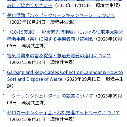
みにご協力ください～
（
2023年11月15日
環境共生課
）
美化活動「ハッピークリーンキャンペーン」について
（
2023年10月24日
環境共生課
）
（10/19実施）「脱炭素先行地域」における住宅用太陽光
補助事業（案）に関する事業者向け説明会
（
2023年10月
05日
環境共生課
）
電気自動車の普及促進・急速充電器の運用について
（
2023年09月13日
環境共生課
）
Garbage and Recyclables Collection Calendar & How to
Sort and Dispose of Waste
（
2023年09月11日
環境共生
課
）
「クーリングシェルター」の設置について
（
2023年09月
08日
環境共生課
）
ゼロカーボンシティ会津若松推進ネットワークについて
（
2023年08月31日
環境共生課
）