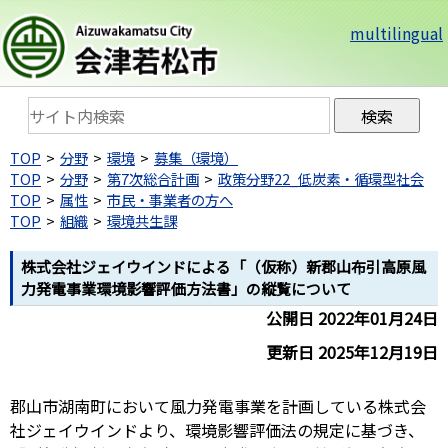
multilingual
TOP
分野
環境
募集（環境）
TOP
分野
第7次総合計画
政策分野22_低炭素・循環型社会
TOP
属性
市民・事業者の方へ
TOP
組織
環境共生課
株式会社ジェイウインドによる「（仮称）新郡山布引高原風
力発電事業環境影響評価方法書」の縦覧について
公開日 2022年01月24日
更新日 2025年12月19日
郡山市湖南町において風力発電事業を計画している株式会
社ジェイウインドより、環境影響評価法の規定に基づき、