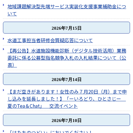
地域課題解決型先端サービス実装化支援事業補助金につ
いて
2026年7月15日
水道工事担当者研修会質疑応答について
【再公告】水道施設機能診断（デジタル技術活用）業務
委託に係る公募型指名競争入札の入札結果について（公
表）
2026年7月14日
【まだ空きがあります！女性のみ７月20日（月）まで申
し込みを延長しました！】「ーいろどり、ひとさじー
夏のTea＆Chat」 交流イベント
2026年7月10日
「はたちのつどい」においでください！