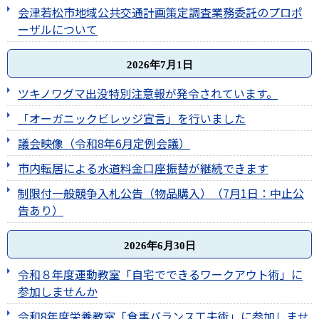
会津若松市地域公共交通計画策定調査業務委託のプロポ
ーザルについて
2026年7月1日
ツキノワグマ出没特別注意報が発令されています。
「オーガニックビレッジ宣言」を行いました
議会映像（令和8年6月定例会議）
市内転居による水道料金口座振替が継続できます
制限付一般競争入札公告（物品購入）（7月1日：中止公
告あり）
2026年6月30日
令和８年度運動教室「自宅でできるワークアウト術」に
参加しませんか
令和8年度栄養教室「食事バランス工夫術」に参加しませ