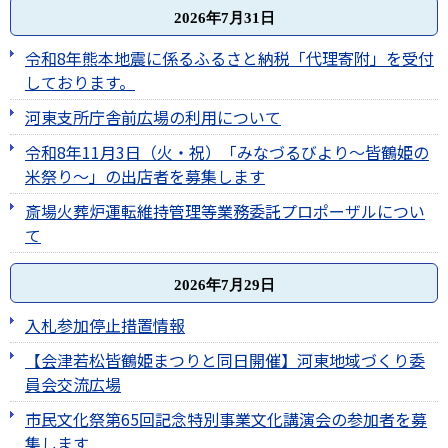
2026年7月31日
令和8年熊本地震に係るふるさと納税「代理寄附」を受付
しております。
河東支所庁舎前広場の利用について
令和8年11月3日（火・祝）「みなづるびより～皆鶴姫の
米祭り～」の出店者を募集します
斎場火葬炉運転維持管理等業務委託プロポーザルについ
て
2026年7月29日
入札参加停止措置情報
【会津若松皆鶴姫まつりと同日開催】河東地域づくり委
員会交流広場
市民文化祭第65回記念特別事業文化講演会の参加者を募
集します