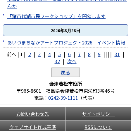
んか
「猪苗代湖市民ワークショップ」を開催します
2026年6月26日
あいづまちなかアートプロジェクト2026 イベント情報
前へ
|
1
|
2
|
3
|
4
|
5
|
6
|
7
|
8
|
9
|
||
|
31
|
32
|
次へ
戻る
会津若松市役所
〒965-8601 福島県会津若松市東栄町3番46号
電話：
0242-39-1111
（代表）
お問い合わせ先
サイトポリシー
ウェブサイト作成基準
RSSについて