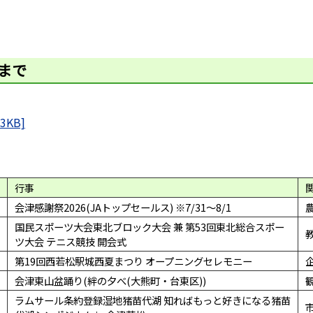
日まで
3KB]
行事
会津感謝祭2026(JAトップセールス) ※7/31～8/1
国民スポーツ大会東北ブロック大会 兼 第53回東北総合スポー
ツ大会 テニス競技 開会式
第19回西若松駅城西夏まつり オープニングセレモニー
会津東山盆踊り(絆の夕べ(大熊町・台東区))
ラムサール条約登録湿地猪苗代湖 知ればもっと好きになる猪苗