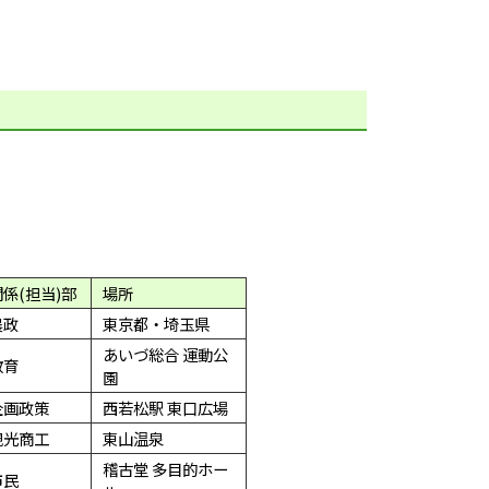
関係(担当)部
場所
農政
東京都・埼玉県
あいづ総合 運動公
教育
園
企画政策
西若松駅 東口広場
観光商工
東山温泉
稽古堂 多目的ホー
市民