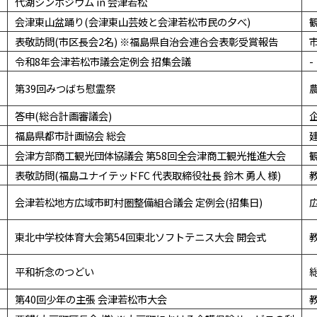
代湖シンポジウム in 会津若松
会津東山盆踊り(会津東山芸妓と会津若松市民の夕べ)
表敬訪問(市区長会2名) ※福島県自治会連合会表彰受賞報告
令和8年会津若松市議会定例会 招集会議
-
第39回みつばち慰霊祭
答申(総合計画審議会)
福島県都市計画協会 総会
会津方部商工観光団体協議会 第58回全会津商工観光推進大会
表敬訪問(福島ユナイテッドFC 代表取締役社長 鈴木 勇人 様)
会津若松地方広域市町村圏整備組合議会 定例会(招集日)
東北中学校体育大会第54回東北ソフトテニス大会 開会式
平和祈念のつどい
第40回少年の主張 会津若松市大会