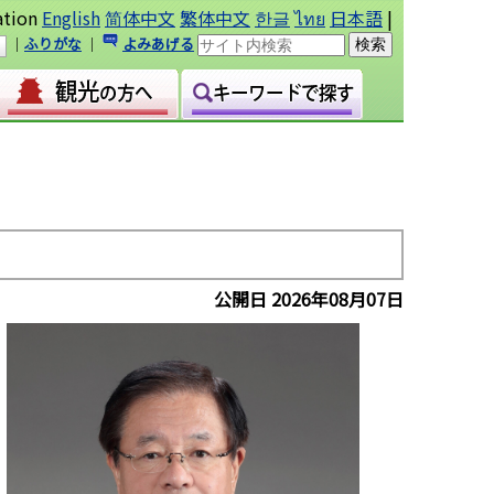
ation
English
简体中文
繁体中文
한글
ไทย
日本語
|
｜
ふりがな
｜
よみあげる
公開日 2026年08月07日