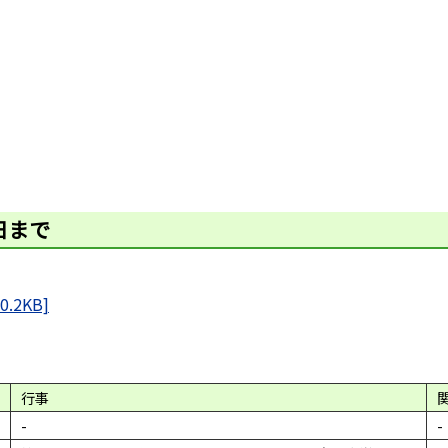
日まで
.2KB]
行事
-
-