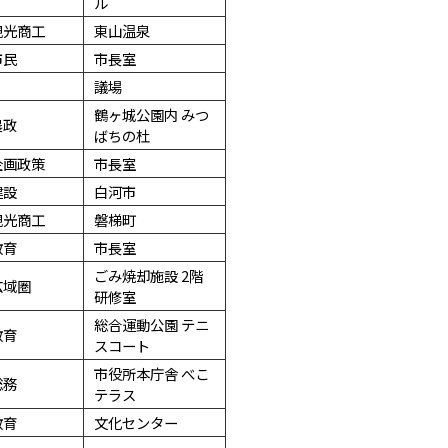
ル
観光商工
東山温泉
市民
市長室
議場
鶴ヶ城公園内 みつ
農政
ばちの杜
企画政策
市長室
建設
白河市
観光商工
磐梯町
教育
市長室
ごみ焼却施設 2階
広域圏
研修室
総合運動公園 テニ
教育
スコート
市役所本庁舎 べこ
総務
テラス
教育
文化センター