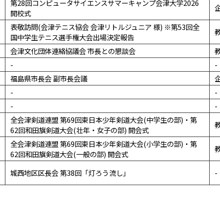
第28回コンピュータサイエンスサマーキャンプ会津大学2026
開校式
表敬訪問(会津テニス協会 会津リトルジュニア 様) ※第53回全
国中学生テニス選手権大会出場決定報告
会津文化団体連絡協議会 市長との懇談会
-
-
福島県市長会 副市長会議
-
-
-
-
全会津剣道連盟 第69回東日本少年剣道大会(中学生の部)・第
62回和田旗剣道大会(壮年・女子の部) 開会式
全会津剣道連盟 第69回東日本少年剣道大会(小学生の部)・第
62回和田旗剣道大会(一般の部) 開会式
城西地区区長会 第38回「灯ろう流し」
-