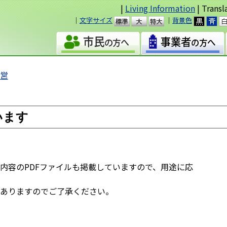
|
Living Information
| Transl
｜
文字サイズ
｜
背景色
準
大
運営
います
容のPDFファイルも掲載していますので、用途に応
ありますのでご了承ください。