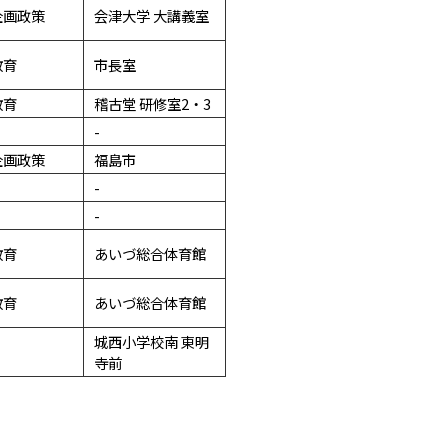
企画政策
会津大学 大講義室
教育
市長室
教育
稽古堂 研修室2・3
-
企画政策
福島市
-
-
教育
あいづ総合体育館
教育
あいづ総合体育館
城西小学校南 東明
寺前