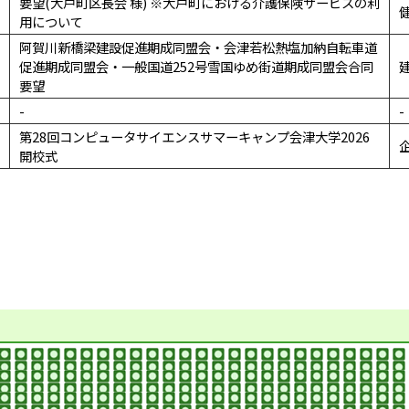
要望(大戸町区長会 様) ※大戸町における介護保険サービスの利
用について
阿賀川新橋梁建設促進期成同盟会・会津若松熱塩加納自転車道
促進期成同盟会・一般国道252号雪国ゆめ街道期成同盟会合同
要望
-
-
第28回コンピュータサイエンスサマーキャンプ会津大学2026
開校式