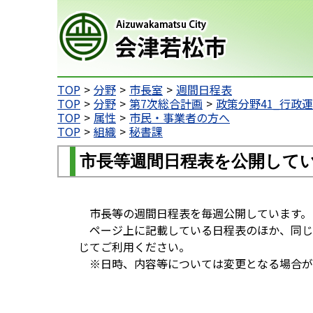
会津若松市
TOP
分野
市長室
週間日程表
TOP
分野
第7次総合計画
政策分野41_行政
TOP
属性
市民・事業者の方へ
TOP
組織
秘書課
市長等週間日程表を公開して
市長等の週間日程表を毎週公開しています。
ページ上に記載している日程表のほか、同じ内
じてご利用ください。
※日時、内容等については変更となる場合が