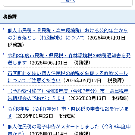
税務課
個人市民税・県民税・森林環境税における公的年金から
の引き落とし（特別徴収）について
（
2026年06月01日
税務課
）
令和8年度市民税・県民税・森林環境税の納税通知書を発
送します
（
2026年06月01日
税務課
）
市区町村を装い個人住民税の納税を催促する詐欺メール
についてご注意ください
（
2026年05月12日
税務課
）
（予約受付終了）令和8年度（令和7年分）市・県民税申
告相談会の予約ができます
（
2026年03月13日
税務課
）
令和8年度（令和7年分）市・県民税の申告相談を行いま
す
（
2026年01月22日
税務課
）
個人住民税の電子申告がスタートしました（令和8年度申
告から）
（
2026年01月14日
税務課
）