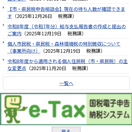
【市・県民税申告相談会】現在の待ち人数が確認できま
す
（
2025年12月26日
税務課
）
令和8年度（令和7年分）給与支払報告書の作成と提出の
ご案内
（
2025年12月19日
税務課
）
個人市民税・県民税・森林環境税の特別徴収について
（事業所向け）
（
2025年12月19日
税務課
）
令和8年度から適用される個人住民税（市・県民税）の主
な変更点
（
2025年11月20日
税務課
）
一覧へ
戻る