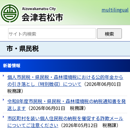
multilingual
市・県民税
新着情報
個人市民税・県民税・森林環境税における公的年金から
の引き落とし（特別徴収）について
（
2026年06月01日
税務課
）
令和8年度市民税・県民税・森林環境税の納税通知書を発
送します
（
2026年06月01日
税務課
）
市区町村を装い個人住民税の納税を催促する詐欺メール
についてご注意ください
（
2026年05月12日
税務課
）