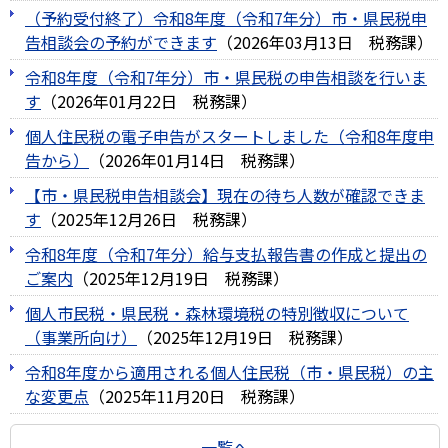
（予約受付終了）令和8年度（令和7年分）市・県民税申
告相談会の予約ができます
（
2026年03月13日
税務課
）
令和8年度（令和7年分）市・県民税の申告相談を行いま
す
（
2026年01月22日
税務課
）
個人住民税の電子申告がスタートしました（令和8年度申
告から）
（
2026年01月14日
税務課
）
【市・県民税申告相談会】現在の待ち人数が確認できま
す
（
2025年12月26日
税務課
）
令和8年度（令和7年分）給与支払報告書の作成と提出の
ご案内
（
2025年12月19日
税務課
）
個人市民税・県民税・森林環境税の特別徴収について
（事業所向け）
（
2025年12月19日
税務課
）
令和8年度から適用される個人住民税（市・県民税）の主
な変更点
（
2025年11月20日
税務課
）
一覧へ