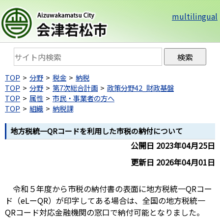
multilingual
TOP
分野
税金
納税
TOP
分野
第7次総合計画
政策分野42_財政基盤
TOP
属性
市民・事業者の方へ
TOP
組織
納税課
地方税統一QRコードを利用した市税の納付について
公開日 2023年04月25日
更新日 2026年04月01日
令和５年度から市税の納付書の表面に地方税統一QRコー
ド（eLーQR）が印字してある場合は、全国の地方税統一
QRコード対応金融機関の窓口で納付可能となりました。