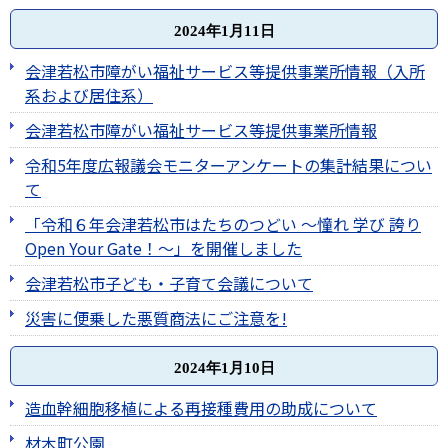
2024年1月11日
会津若松市障がい福祉サービス等提供事業所情報（入所
系および居住系）
会津若松市障がい福祉サービス等提供事業所情報
令和5年度広報議会モニターアンケートの集計結果につい
て
「令和６年会津若松市はたちのつどい ～憧れ 学び 誇り
Open Your Gate！～」を開催しました
会津若松市子ども・子育て会議について
災害に便乗した悪質商法にご注意を!
2024年1月10日
造血幹細胞移植による再接種費用の助成について
材木町公園