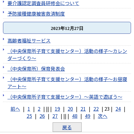
要介護認定調査員研修会について
予防接種健康被害救済制度
2023年12月27日
高齢者福祉サービス
（中央保育所子育て支援センター）活動の様子～カレン
ダーづくり～
（中央保育所）保育発表会
（中央保育所子育て支援センター）活動の様子～お昼寝
アート～
（中央保育所子育て支援センター）～英語で遊ぼう～
前へ
|
1
|
2
|
||
|
19
|
20
|
21
|
22
|
23
|
24
|
25
|
26
|
27
|
||
|
48
|
49
|
次へ
戻る