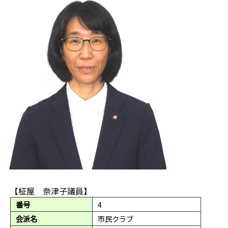
【柾屋 奈津子議員】
番号
4
会派名
市民クラブ