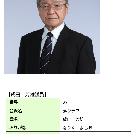
【成田 芳雄議員】
番号
28
会派名
夢クラブ
氏名
成田 芳雄
ふりがな
なりた よしお