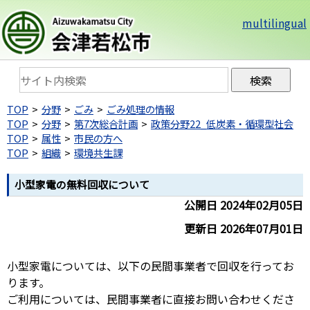
multilingual
TOP
分野
ごみ
ごみ処理の情報
TOP
分野
第7次総合計画
政策分野22_低炭素・循環型社会
TOP
属性
市民の方へ
TOP
組織
環境共生課
小型家電の無料回収について
公開日 2024年02月05日
更新日 2026年07月01日
小型家電については、以下の民間事業者で回収を行ってお
ります。
ご利用については、民間事業者に直接お問い合わせくださ