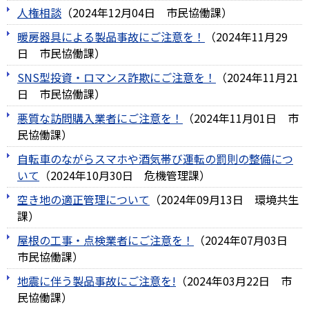
人権相談
（
2024年12月04日
市民協働課
）
暖房器具による製品事故にご注意を！
（
2024年11月29
日
市民協働課
）
SNS型投資・ロマンス詐欺にご注意を！
（
2024年11月21
日
市民協働課
）
悪質な訪問購入業者にご注意を！
（
2024年11月01日
市
民協働課
）
自転車のながらスマホや酒気帯び運転の罰則の整備につ
いて
（
2024年10月30日
危機管理課
）
空き地の適正管理について
（
2024年09月13日
環境共生
課
）
屋根の工事・点検業者にご注意を！
（
2024年07月03日
市民協働課
）
地震に伴う製品事故にご注意を!
（
2024年03月22日
市
民協働課
）