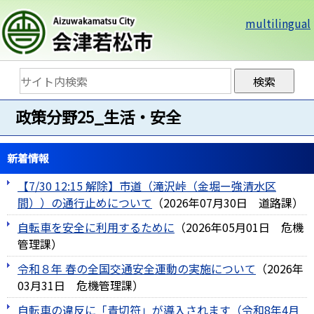
multilingual
政策分野25_生活・安全
新着情報
【7/30 12:15 解除】市道（滝沢峠（金堀ー強清水区
間））の通行止めについて
（
2026年07月30日
道路課
）
自転車を安全に利用するために
（
2026年05月01日
危機
管理課
）
令和８年 春の全国交通安全運動の実施について
（
2026年
03月31日
危機管理課
）
自転車の違反に「青切符」が導入されます（令和8年4月