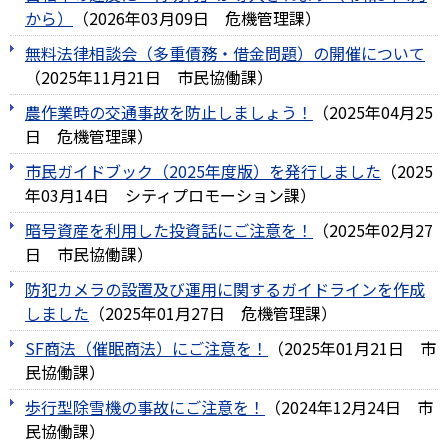
から）
（
2026年03月09日
危機管理課
）
無料法律相談会（多重債務・借金問題）の開催について
（
2025年11月21日
市民協働課
）
農作業時の交通事故を防止しましょう！
（
2025年04月25
日
危機管理課
）
市民ガイドブック（2025年度版）を発行しました
（
2025
年03月14日
シティプロモーション課
）
暗号資産を利用した投資話にご注意を！
（
2025年02月27
日
市民協働課
）
防犯カメラの設置及び運用に関するガイドラインを作成
しました
（
2025年01月27日
危機管理課
）
SF商法（催眠商法）にご注意を！
（
2025年01月21日
市
民協働課
）
歩行型除雪機の事故にご注意を！
（
2024年12月24日
市
民協働課
）