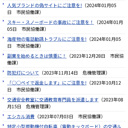
人気ブランドの偽サイトにご注意を!
（
2024年01月05
日
市民協働課
）
スキー・スノーボードの事故にご注意を！
（
2024年01月
05日
市民協働課
）
海産物の電話勧誘トラブルにご注意を!
（
2024年01月05
日
市民協働課
）
副業を始めるときは慎重に！
（
2023年12月28日
市民協
働課
）
防犯灯について
（
2023年11月14日
危機管理課
）
「○○ペイで返金します」にご注意を!
（
2023年10月12
日
市民協働課
）
交通安全教室に交通教育専門員を派遣します
（
2023年08
月15日
危機管理課
）
エシカル消費
（
2023年07月03日
市民協働課
）
特定小型原動機付自転車（電動キックボード）の交通ル