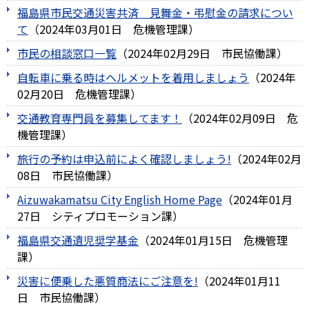
福島県市民交通災害共済 見舞金・弔慰金の請求につい
て
（
2024年03月01日
危機管理課
）
市民の相談窓口一覧
（
2024年02月29日
市民協働課
）
自転車に乗る時はヘルメットを着用しましょう
（
2024年
02月20日
危機管理課
）
交通教育専門員を募集してます！
（
2024年02月09日
危
機管理課
）
旅行の予約は申込前によく確認しましょう!
（
2024年02月
08日
市民協働課
）
Aizuwakamatsu City English Home Page
（
2024年01月
27日
シティプロモーション課
）
福島県交通遺児奨学基金
（
2024年01月15日
危機管理
課
）
災害に便乗した悪質商法にご注意を!
（
2024年01月11
日
市民協働課
）