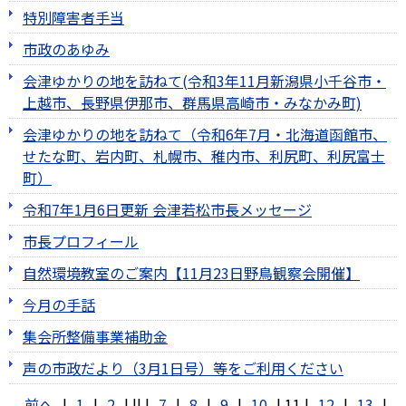
特別障害者手当
市政のあゆみ
会津ゆかりの地を訪ねて(令和3年11月新潟県小千谷市・
上越市、長野県伊那市、群馬県高崎市・みなかみ町)
会津ゆかりの地を訪ねて（令和6年7月・北海道函館市、
せたな町、岩内町、札幌市、稚内市、利尻町、利尻富士
町）
令和7年1月6日更新 会津若松市長メッセージ
市長プロフィール
自然環境教室のご案内【11月23日野鳥観察会開催】
今月の手話
集会所整備事業補助金
声の市政だより（3月1日号）等をご利用ください
前へ
|
1
|
2
|
||
|
7
|
8
|
9
|
10
|
11
|
12
|
13
|