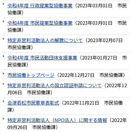
令和4年度 行政提案型協働事業
（
2023年03月01日
市民
協働課
）
令和4年度 市民提案型協働事業
（
2023年03月01日
市民
協働課
）
特定非営利活動法人の解散について
（
2023年02月07日
市民協働課
）
令和4年度 市民活動団体支援事業
（
2023年01月27日
市
民協働課
）
市民協働トップページ
（
2022年12月27日
市民協働課
）
特定非営利活動法人の設立認証申請について
（
2022年12
月06日
市民協働課
）
会津若松市民憲章表彰式
（
2022年11月21日
市民協働
課
）
特定非営利活動法人（NPO法人）に関する情報
（
2022年
09月26日
市民協働課
）