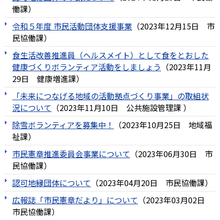
働課
）
令和５年度 市民活動団体支援事業
（
2023年12月15日
市
民協働課
）
食生活改善推進員（ヘルスメイト）として食をとおした
健康づくりボランティア活動をしましょう
（
2023年11月
29日
健康増進課
）
「未来につなげる地域の活動拠点づくり事業」の取組状
況について
（
2023年11月10日
公共施設管理課
）
除雪ボランティアを募集中！
（
2023年10月25日
地域福
祉課
）
市民憲章推進委員会事業について
（
2023年06月30日
市
民協働課
）
認可地縁団体について
（
2023年04月20日
市民協働課
）
広報誌「市民憲章だより」について
（
2023年03月02日
市民協働課
）