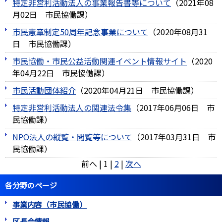
特定非営利活動法人の事業報告書等について
（
2021年08
月02日
市民協働課
）
市民憲章制定50周年記念事業について
（
2020年08月31
日
市民協働課
）
市民協働・市民公益活動関連イベント情報サイト
（
2020
年04月22日
市民協働課
）
市民活動団体紹介
（
2020年04月21日
市民協働課
）
特定非営利活動法人の関連法令集
（
2017年06月06日
市
民協働課
）
NPO法人の縦覧・閲覧等について
（
2017年03月31日
市
民協働課
）
前へ
|
1
|
2
|
次へ
各分野のページ
事業内容（市民協働）
区長会情報