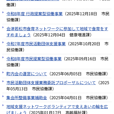
働課
）
令和8年度 行政提案型協働事業
（
2025年12月18日
市民
協働課
）
会津若松市食育ネットワークに参加して地域で食育をす
すめましょう
（
2025年12月04日
健康増進課
）
令和7年度市民活動団体支援事業
（
2025年10月20日
市
民協働課
）
令和8年度市民提案型協働事業
（
2025年09月16日
市民
協働課
）
町内会の運営について
（
2025年06月05日
市民協働課
）
市民活動団体支援業務委託プロポーザルについて
（
2025
年05月13日
市民協働課
）
集会所整備事業補助金
（
2025年04月01日
市民協働課
）
地域支援ネットワークボランティアで支えあいの輪を広
げましょう
（
2025年01月17日
高齢福祉課
）