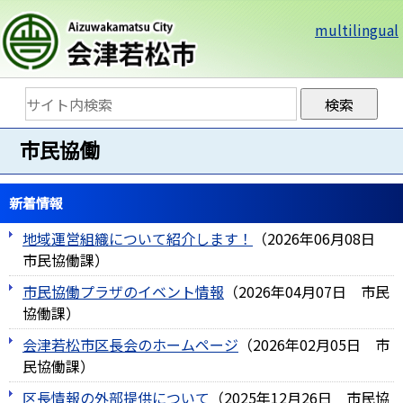
multilingual
市民協働
新着情報
地域運営組織について紹介します！
（
2026年06月08日
市民協働課
）
市民協働プラザのイベント情報
（
2026年04月07日
市民
協働課
）
会津若松市区長会のホームページ
（
2026年02月05日
市
民協働課
）
区長情報の外部提供について
（
2025年12月26日
市民協