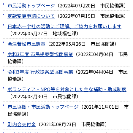
市民活動トップページ
（
2022年07月20日
市民協働課
）
定款変更申請について
（
2022年07月19日
市民協働課
）
日本赤十字社の活動にご理解、ご協力をお願いします
（
2022年05月27日
地域福祉課
）
会津若松市民憲章
（
2022年05月26日
市民協働課
）
令和3年度 市民提案型協働事業
（
2022年04月04日
市民
協働課
）
令和3年度 行政提案型協働事業
（
2022年04月04日
市民
協働課
）
ボランティア・NPO等を対象とした主な補助・助成制度
（
2022年03月30日
市民協働課
）
市民協働・市民活動トップページ
（
2021年11月01日
市
民協働課
）
町内会交付金
（
2021年08月23日
市民協働課
）