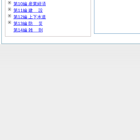
第10編 産業経済
第11編
建
設
第12編 上下水道
第13編
防
災
第14編
雑
則