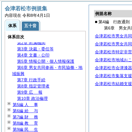
会津若松市例規集
第1編
総
規
例規名称
内容現在 令和8年4月1日
第2編
議
会
■ 第4編 行政通則
第3編 行政委員会・委員
体系
五十音
第6章 男女
第4編 行政通則
会津若松市男女共同
第1章
組
織
体系目次
第2章 附属機関
会津若松市男女共同
第3章 決裁・委任等
会津若松市特定非営
第4章 文書・公印
会津若松市地域おこ
第5章 情報公開・個人情報保護
第6章 男女共同参画・市民協働・地
会津若松市会津漆器
域振興
会津若松市集落支援
第7章 行政手続
会津若松市結婚支援
第8章 指定管理者
第9章
広
報
第10章 政治倫理
第5編
人
事
第6編
給
与
第7編
財
務
第8編
教
育
第9編
民
生