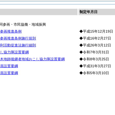
制定年月日
共同参画・市民協働・地域振興
参画推進条例
◆平成15年12月19日
参画推進条例施行規則
◆平成16年2月27日
利活動促進法施行細則
◆平成26年3月12日
し協力隊設置要綱
◆令和7年3月31日
木地師後継者地域おこし協力隊設置要綱
◆令和8年3月25日
員設置要綱
◆平成31年3月27日
員設置要綱
◆令和5年3月10日