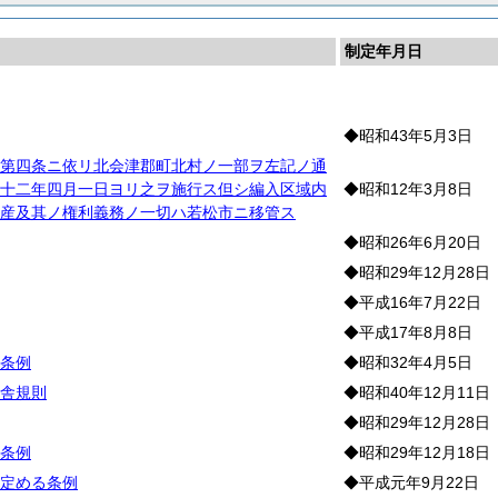
制定年月日
制
◆昭和43年5月3日
第四条ニ依リ北会津郡町北村ノ一部ヲ左記ノ通
十二年四月一日ヨリ之ヲ施行ス但シ編入区域内
◆昭和12年3月8日
産及其ノ権利義務ノ一切ハ若松市ニ移管ス
◆昭和26年6月20日
◆昭和29年12月28日
◆平成16年7月22日
◆平成17年8月8日
条例
◆昭和32年4月5日
舎規則
◆昭和40年12月11日
◆昭和29年12月28日
条例
◆昭和29年12月18日
定める条例
◆平成元年9月22日