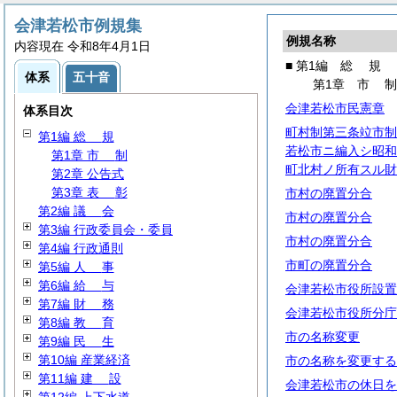
会津若松市例規集
例規名称
内容現在 令和8年4月1日
■ 第1編
総
規
体系
五十音
第1章
市
会津若松市民憲章
体系目次
町村制第三条竝市制
第1編
総
規
若松市ニ編入シ昭和
第1章
市
制
町北村ノ所有スル財
第2章 公告式
第3章
表
彰
市村の廃置分合
第2編
議
会
市村の廃置分合
第3編 行政委員会・委員
市村の廃置分合
第4編 行政通則
市町の廃置分合
第5編
人
事
第6編
給
与
会津若松市役所設置
第7編
財
務
会津若松市役所分庁
第8編
教
育
市の名称変更
第9編
民
生
第10編 産業経済
市の名称を変更する
第11編
建
設
会津若松市の休日を