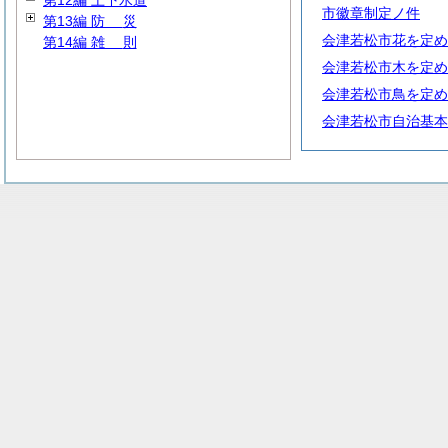
第12編 上下水道
市徽章制定ノ件
第13編
防
災
会津若松市花を定め
第14編
雑
則
会津若松市木を定め
会津若松市鳥を定め
会津若松市自治基本