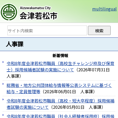
multilingual
人事課
新着情報
令和8年度会津若松市職員（高校生チャレンジ枠及び保育
士）採用候補者試験の実施について
（
2026年07月31日
人事課
）
総務省・地方公共団体給与情報等公表システムに基づく
給与・定員管理等
（
2026年06月01日
人事課
）
令和8年度会津若松市職員（高校・短大卒程度）採用候補
者試験の実施について
（
2026年05月01日
人事課
）
令和8年度会津若松市職員（社会人経験者採用枠）採用候