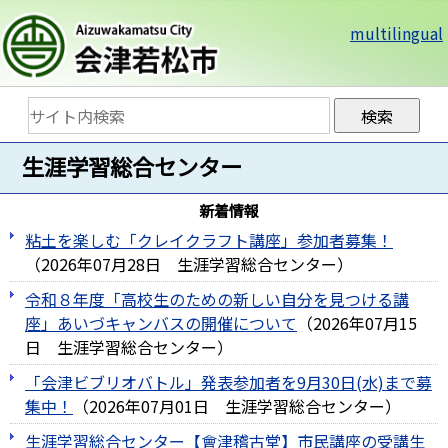
multilingual
生涯学習総合センター
新着情報
粘土を楽しむ「クレイクラフト講座」参加者募集！
（
2026年07月28日
生涯学習総合センター
）
令和８年度「高校生のための新しい自分を見つける講
座」あいづキャンバスの開催について
（
2026年07月15
日
生涯学習総合センター
）
「会津ビブリオバトル」発表参加者を9月30日(水)まで募
集中！
（
2026年07月01日
生涯学習総合センター
）
生涯学習総合センター【會津稽古堂】市民講座の受講生