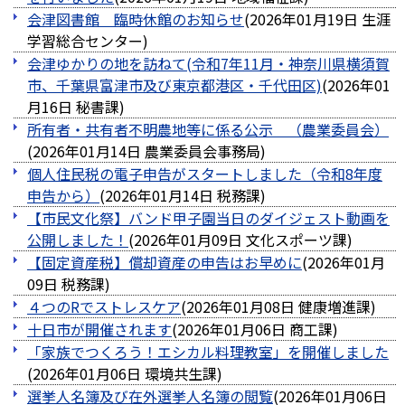
会津図書館 臨時休館のお知らせ
(
2026年01月19日
生涯
学習総合センター
)
会津ゆかりの地を訪ねて(令和7年11月・神奈川県横須賀
市、千葉県富津市及び東京都港区・千代田区)
(
2026年01
月16日
秘書課
)
所有者・共有者不明農地等に係る公示 （農業委員会）
(
2026年01月14日
農業委員会事務局
)
個人住民税の電子申告がスタートしました（令和8年度
申告から）
(
2026年01月14日
税務課
)
【市民文化祭】バンド甲子園当日のダイジェスト動画を
公開しました！
(
2026年01月09日
文化スポーツ課
)
【固定資産税】償却資産の申告はお早めに
(
2026年01月
09日
税務課
)
４つのRでストレスケア
(
2026年01月08日
健康増進課
)
十日市が開催されます
(
2026年01月06日
商工課
)
「家族でつくろう！エシカル料理教室」を開催しました
(
2026年01月06日
環境共生課
)
選挙人名簿及び在外選挙人名簿の閲覧
(
2026年01月06日