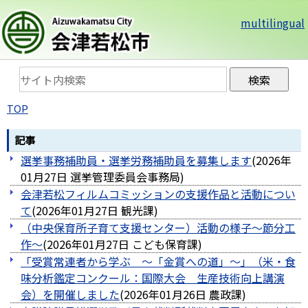
multilingual
TOP
記事
選挙事務補助員・選挙労務補助員を募集します
(
2026年
01月27日
選挙管理委員会事務局
)
会津若松フィルムコミッションの支援作品と活動につい
て
(
2026年01月27日
観光課
)
（中央保育所子育て支援センター）活動の様子～節分工
作～
(
2026年01月27日
こども保育課
)
「受賞常連者から学ぶ ～「金賞への道」～」（米・食
味分析鑑定コンクール：国際大会 生産技術向上講演
会）を開催しました
(
2026年01月26日
農政課
)