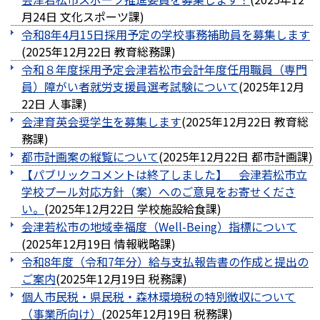
月24日
文化スポーツ課
)
令和8年4月15日採用予定の学校事務補助員を募集します
(
2025年12月22日
教育総務課
)
令和８年度採用予定会津若松市会計年度任用職員（専門
員）障がい者就労支援員選考試験について
(
2025年12月
22日
人事課
)
会津育英会奨学生を募集します
(
2025年12月22日
教育総
務課
)
都市計画案の縦覧について
(
2025年12月22日
都市計画課
)
【パブリックコメントは終了しました】 会津若松市立
学校プール対応方針（案）へのご意見をお寄せくださ
い。
(
2025年12月22日
学校施設給食課
)
会津若松市の地域幸福度（Well-Being）指標について
(
2025年12月19日
情報戦略課
)
令和8年度（令和7年分）給与支払報告書の作成と提出の
ご案内
(
2025年12月19日
税務課
)
個人市民税・県民税・森林環境税の特別徴収について
（事業所向け）
(
2025年12月19日
税務課
)