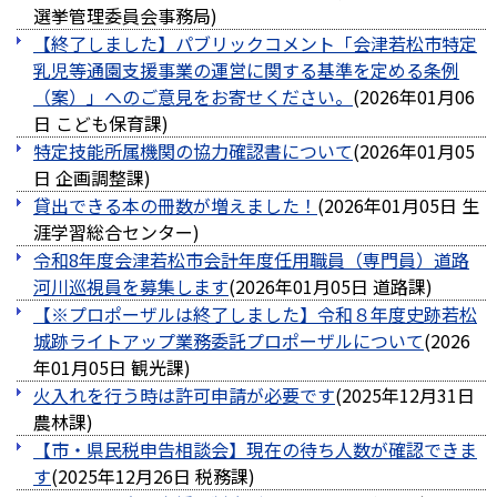
選挙管理委員会事務局
)
【終了しました】パブリックコメント「会津若松市特定
乳児等通園支援事業の運営に関する基準を定める条例
（案）」へのご意見をお寄せください。
(
2026年01月06
日
こども保育課
)
特定技能所属機関の協力確認書について
(
2026年01月05
日
企画調整課
)
貸出できる本の冊数が増えました！
(
2026年01月05日
生
涯学習総合センター
)
令和8年度会津若松市会計年度任用職員（専門員）道路
河川巡視員を募集します
(
2026年01月05日
道路課
)
【※プロポーザルは終了しました】令和８年度史跡若松
城跡ライトアップ業務委託プロポーザルについて
(
2026
年01月05日
観光課
)
火入れを行う時は許可申請が必要です
(
2025年12月31日
農林課
)
【市・県民税申告相談会】現在の待ち人数が確認できま
す
(
2025年12月26日
税務課
)