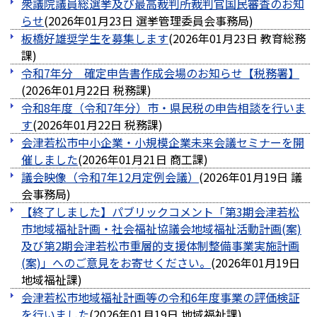
衆議院議員総選挙及び最高裁判所裁判官国民審査のお知
らせ
(
2026年01月23日
選挙管理委員会事務局
)
板橋好雄奨学生を募集します
(
2026年01月23日
教育総務
課
)
令和7年分 確定申告書作成会場のお知らせ【税務署】
(
2026年01月22日
税務課
)
令和8年度（令和7年分）市・県民税の申告相談を行いま
す
(
2026年01月22日
税務課
)
会津若松市中小企業・小規模企業未来会議セミナーを開
催しました
(
2026年01月21日
商工課
)
議会映像（令和7年12月定例会議）
(
2026年01月19日
議
会事務局
)
【終了しました】パブリックコメント「第3期会津若松
市地域福祉計画・社会福祉協議会地域福祉活動計画(案)
及び第2期会津若松市重層的支援体制整備事業実施計画
(案)」へのご意見をお寄せください。
(
2026年01月19日
地域福祉課
)
会津若松市地域福祉計画等の令和6年度事業の評価検証
を行いました
(
2026年01月19日
地域福祉課
)