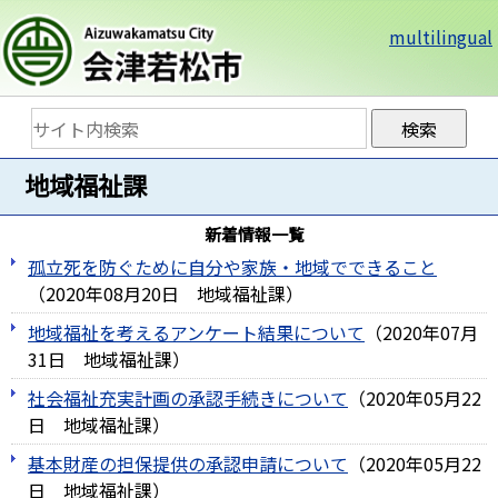
multilingual
地域福祉課
新着情報一覧
孤立死を防ぐために自分や家族・地域でできること
（
2020年08月20日
地域福祉課
）
地域福祉を考えるアンケート結果について
（
2020年07月
31日
地域福祉課
）
社会福祉充実計画の承認手続きについて
（
2020年05月22
日
地域福祉課
）
基本財産の担保提供の承認申請について
（
2020年05月22
日
地域福祉課
）