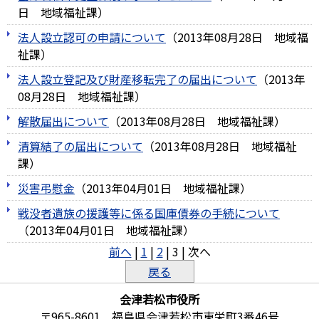
日
地域福祉課
）
法人設立認可の申請について
（
2013年08月28日
地域福
祉課
）
法人設立登記及び財産移転完了の届出について
（
2013年
08月28日
地域福祉課
）
解散届出について
（
2013年08月28日
地域福祉課
）
清算結了の届出について
（
2013年08月28日
地域福祉
課
）
災害弔慰金
（
2013年04月01日
地域福祉課
）
戦没者遺族の援護等に係る国庫債券の手続について
（
2013年04月01日
地域福祉課
）
前へ
|
1
|
2
|
3
|
次へ
戻る
会津若松市役所
〒965-8601 福島県会津若松市東栄町3番46号