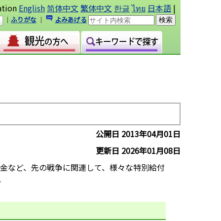
ation
English
简体中文
繁体中文
한글
ไทย
日本語
|
｜
ふりがな
｜
よみあげる
公開日 2013年04月01日
更新日 2026年01月08日
金など、先の戦争に関連して、様々な特別給付
。