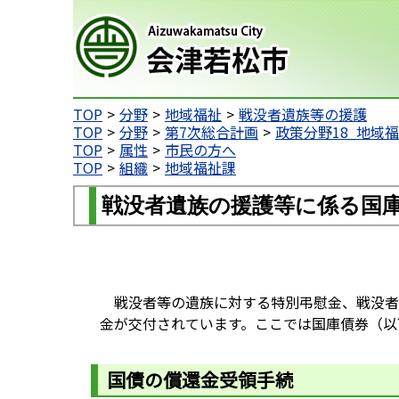
会津若松市
TOP
分野
地域福祉
戦没者遺族等の援護
TOP
分野
第7次総合計画
政策分野18_地域
TOP
属性
市民の方へ
TOP
組織
地域福祉課
戦没者遺族の援護等に係る国
戦没者等の遺族に対する特別弔慰金、戦没者
金が交付されています。ここでは国庫債券（以
国債の償還金受領手続