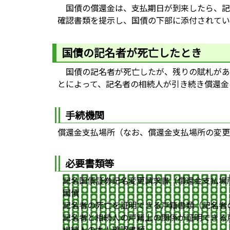
国債の償還金は、支払期日が到来したら、記
確認書類を提示し、国債の下部に添付されてい
国債の記名者が死亡したとき
国債の記名者が死亡したが、残りの賦札があ
とによって、記名者の相続人が引き続き償還金
手続機関
償還金支払場所（なお、償還金支払場所の変更
必要書類等
記名国債証券記名変更請求書（償還金支払場
国債
記名者の死亡を証明できる戸籍書類（記名者
記名者と相続人の戸籍上の関係が証明できる
相続人の本人確認書類