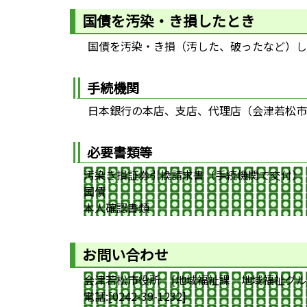
国債を汚染・き損したとき
国債を汚染・き損（汚した、破ったなど）し
手続機関
日本銀行の本店、支店、代理店（会津若松市
必要書類等
汚染き損証券引換請求書（手続機関で交付）
国債
本人確認書類
お問い合わせ
会津若松市役所 [地域福祉課 地域福祉グル
電話:[0242-39-1232]