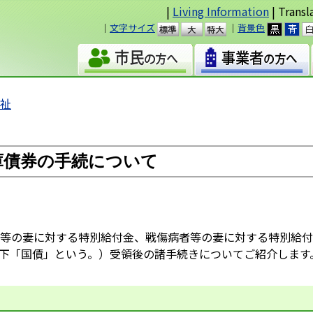
|
Living Information
| Transl
｜
文字サイズ
｜
背景色
準
大
福祉
庫債券の手続について
等の妻に対する特別給付金、戦傷病者等の妻に対する特別給付
下「国債」という。）受領後の諸手続きについてご紹介します