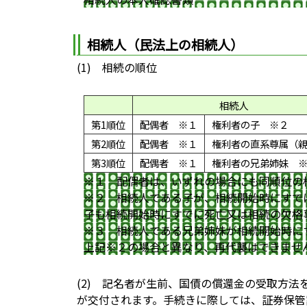
相続人（民法上の相続人）
(1) 相続の順位
相続人
第1順位
配偶者 ※１
権利者の子 ※２
第2順位
配偶者 ※１
権利者の直系尊属（
第3順位
配偶者 ※１
権利者の兄弟姉妹 
※１ 配偶者は、いずれの場合にも同順位の
※２ 相続人である子が、相続開始時にすで
子も相続開始時にすでに死亡又は相続の欠格
※３ 相続人である兄弟姉妹が相続開始時に
上記※２の場合と異なり、再代襲はできませ
(2) 記名者が生前、国債の償還金の受取方
が交付されます。手続きに際しては、証券保管