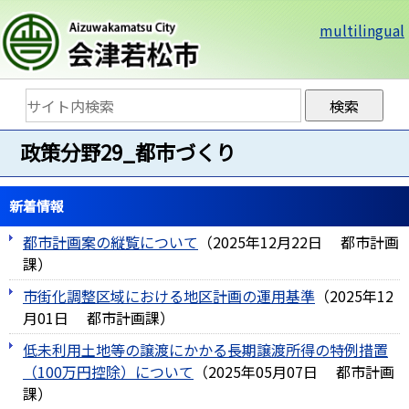
multilingual
政策分野29_都市づくり
新着情報
都市計画案の縦覧について
（
2025年12月22日
都市計画
課
）
市街化調整区域における地区計画の運用基準
（
2025年12
月01日
都市計画課
）
低未利用土地等の譲渡にかかる長期譲渡所得の特例措置
（100万円控除）について
（
2025年05月07日
都市計画
課
）