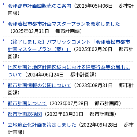
会津都市計画図販売のご案内
（
2025年05月06日
都市計
画課
）
会津若松市都市計画マスタープランを改定しました
（
2025年03月31日
都市計画課
）
【終了しました】パブリックコメント「会津若松市都市
計画マスタープラン（案）」
（
2025年02月20日
都市計
画課
）
地区計画と地区計画区域内における建築行為等の届出に
ついて
（
2024年06月24日
都市計画課
）
都市計画情報の公開について
（
2023年08月31日
都市計
画課
）
都市計画について
（
2023年07月28日
都市計画課
）
都市計画総括図
（
2023年03月31日
都市計画課
）
立地適正化計画を策定しました
（
2022年09月28日
都市
計画課
）