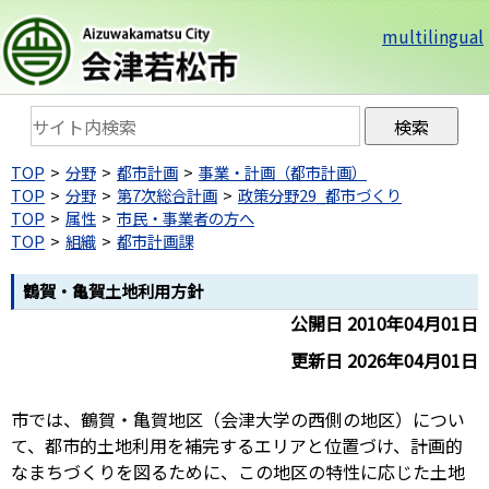
multilingual
TOP
分野
都市計画
事業・計画（都市計画）
TOP
分野
第7次総合計画
政策分野29_都市づくり
TOP
属性
市民・事業者の方へ
TOP
組織
都市計画課
鶴賀・亀賀土地利用方針
公開日 2010年04月01日
更新日 2026年04月01日
市では、鶴賀・亀賀地区（会津大学の西側の地区）につい
て、都市的土地利用を補完するエリアと位置づけ、計画的
なまちづくりを図るために、この地区の特性に応じた土地