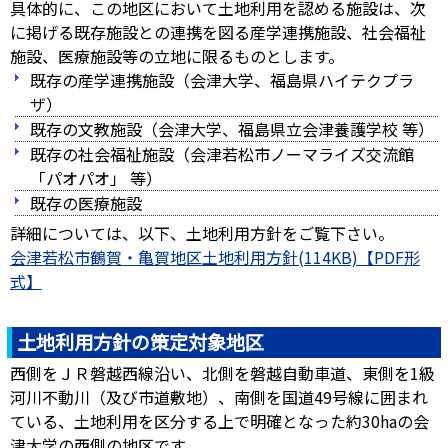
具体的に、この地区において土地利用を認める施設は、次
に掲げる既存施設との連携を図る産学連携施設、社会福祉
施設、医療施設等の立地に限るものとします。
既存の産学連携施設（会津大学、福島県ハイテクプラ
ザ）
既存の文教施設（会津大学、福島県立会津養護学校 等）
既存の社会福祉施設（会津若松市ノーマライズ交流館
「パオパオ」 等）
既存の医療施設
詳細については、以下、土地利用方針をご覧下さい。
会津若松市鶴賀・亀賀地区土地利用方針(114KB)
土地利用方針の策定対象地区
西側をＪＲ磐越西線沿い、北側を磐越自動車道、東側を1級
河川不動川（及び市道敷地）、南側を国道49号線に囲まれ
ている、土地利用を区分する上で明確となった約30haの会
津大学の西側の地区です。