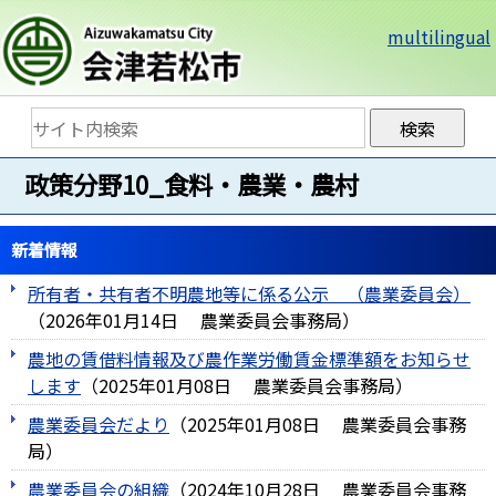
multilingual
政策分野10_食料・農業・農村
新着情報
所有者・共有者不明農地等に係る公示 （農業委員会）
（
2026年01月14日
農業委員会事務局
）
農地の賃借料情報及び農作業労働賃金標準額をお知らせ
します
（
2025年01月08日
農業委員会事務局
）
農業委員会だより
（
2025年01月08日
農業委員会事務
局
）
農業委員会の組織
（
2024年10月28日
農業委員会事務