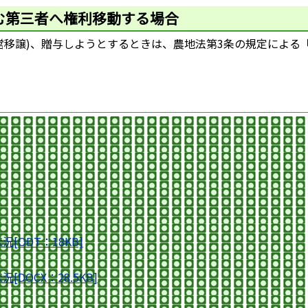
む第三者へ権利移動する場合
移譲)、贈与しようとするときは、農地法第3条の規定による
ODT：18KB]
OCX：28.5KB]