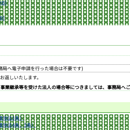
KB]
B]
務局へ電子申請を行った場合は不要です)
お返しいたします。
や事業継承等を受けた法人の場合等につきましては、事務局へ
農地法3条）
地法4条、5条）