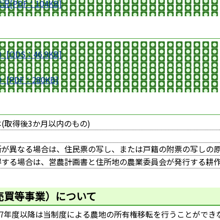
PDF：104KB]
DS：46.9KB]
DF：280KB]
(取得後3か月以内のもの)
所が異なる場合は、住民票の写し、または戸籍の附票の写しの
得する場合は、営農計画書と住所地の農業委員会が発行する耕
売買等事業）について
7年度以降は当制度による農地の所有権移転を行うことができ