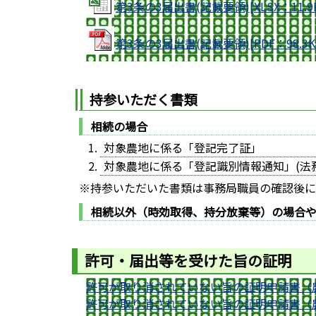
第3条の3届出書(記載要領)[XLSX：11.9
第3条の3届出書(記載要領)[PDF：98.3K
持参いただく書類
相続の場合
対象農地に係る「登記完了証」
対象農地に係る「登記識別情報通知」(法
※持参いただいた書類は事務局職員の確認後に
相続以外（時効取得、持分放棄等）の場合
許可・届出等を受けた旨の証明
許可が取り消されていない旨の証明申請書（
許可が取り消されていない旨の証明申請書（農