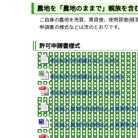
農地を「農地のままで」親族を含
ご自身の農地を売買、賃貸借、使用貸借(経営
申請書の様式などは次のとおりです。
許可申請書様式
第3条許可申請書[ODS：32KB]
第3条許可申請書[XLSX：47.6KB]
第3条許可申請書[PDF：147KB]
（別紙）農地所有適格法人の事業等の状況[
（別紙）農地所有適格法人の事業等の状況[D