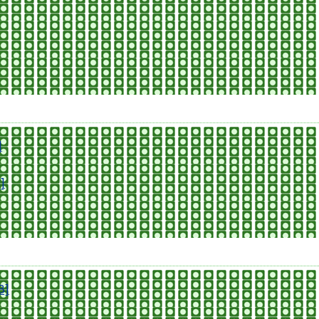
]
]
B]