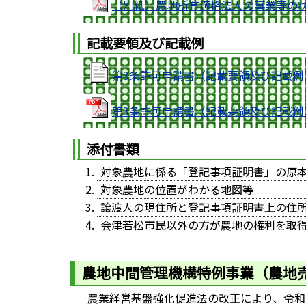
（別紙）農地所有適格法人の事業等の状況[
記載要領及び記載例
第3条許可申請書（記載要領及び記載例）[O
第3条許可申請書（記載要領及び記載例）[P
添付書類
対象農地に係る「登記事項証明書」の原本
対象農地の位置がわかる地図等
譲渡人の現住所と登記事項証明書上の住
会津若松市民以外の方が農地の権利を取
農地中間管理機構特例事業（農地
農業経営基盤強化促進法の改正により、令和