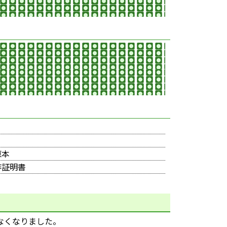
原本
作証明書
なくなりました。