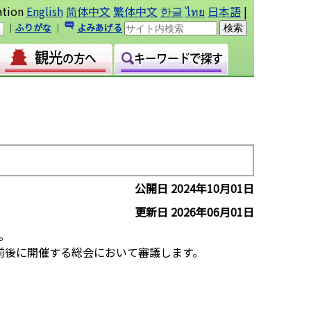
ation
English
简体中文
繁体中文
한글
ไทย
日本語
|
｜
ふりがな
｜
よみあげる
公開日 2024年10月01日
更新日 2026年06月01日
。
前後に開催する総会において審議します。