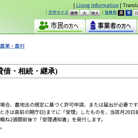
|
Living Information
| Transl
｜
文字サイズ
｜
背景色
準
大
・農業・農村
貸借・相続・継承)
場合、農地法の規定に基づく許可申請、または届出が必要です
ときは直前の開庁日)までに「受理」したものを、当該月20日
概ね2週間前後で「受理通知書」を発行します。
。