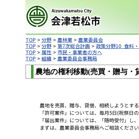
会津若松市
TOP
分野
農林業
農業委員会
TOP
分野
第7次総合計画
政策分野10_食料
TOP
属性
市民・事業者の方へ
TOP
組織
農業委員会事務局
農地の権利移動(売買・贈与・
農地を売買、贈与、貸借、相続しようとする
「許可案件」については、毎月5日(祝祭日の
「届出案件」については、「随時受付」し、
まずは、農業委員会事務局へご相談ください