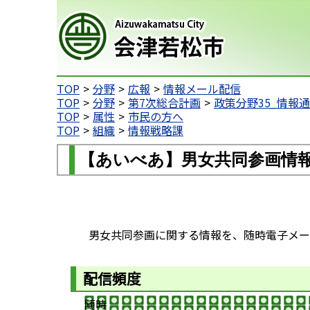
会津若松市
TOP
分野
広報
情報メール配信
TOP
分野
第7次総合計画
政策分野35_情報
TOP
属性
市民の方へ
TOP
組織
情報戦略課
【あいべあ】男女共同参画情
男女共同参画に関する情報を、随時電子メー
配信頻度
随時