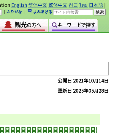
ation
English
简体中文
繁体中文
한글
ไทย
日本語
|
｜
ふりがな
｜
よみあげる
公開日 2021年10月14日
更新日 2025年05月28日