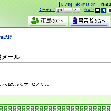
|
Living Information
| Transl
｜
文字サイズ
｜
背景色
準
大
通信技術
報メール
ルで配信するサービスです。