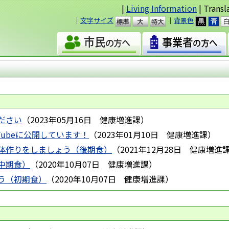
|
Living Information
| Transl
｜
文字サイズ
｜
背景色
準
大
ださい
（
2023年05月16日
健康増進課
）
Tubeに公開しています！
（
2023年01月10日
健康増進課
）
体作りをしましょう（後期食）
（
2021年12月28日
健康増進
中期食）
（
2020年10月07日
健康増進課
）
う（初期食）
（
2020年10月07日
健康増進課
）