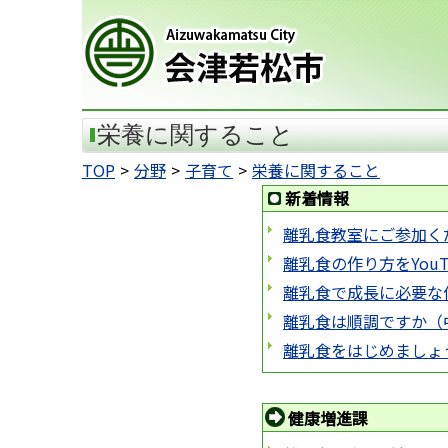
会津若松市
栄養に関すること
TOP
分野
子育て
栄養に関すること
新着情報
離乳食教室にご参加く
離乳食の作り方をYou
離乳食で成長に必要な
離乳食は順調ですか（
離乳食をはじめましょ
健康増進課