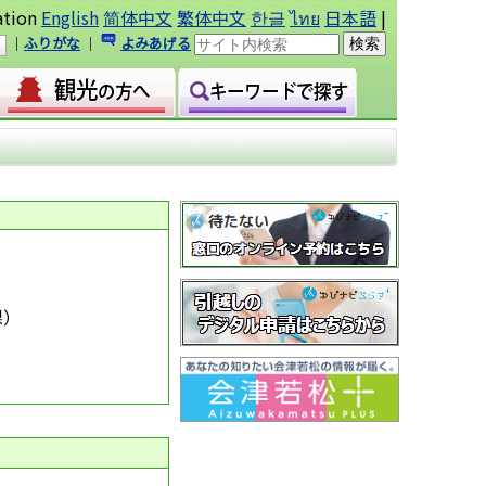
ation
English
简体中文
繁体中文
한글
ไทย
日本語
|
｜
ふりがな
｜
よみあげる
課
）