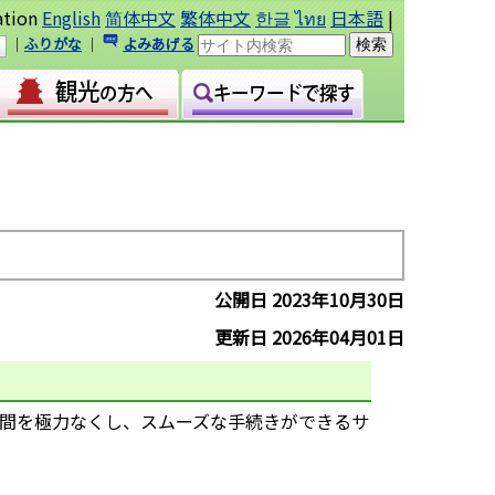
ation
English
简体中文
繁体中文
한글
ไทย
日本語
|
｜
ふりがな
｜
よみあげる
公開日 2023年10月30日
更新日 2026年04月01日
間を極力なくし、スムーズな手続きができるサ