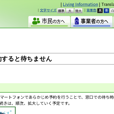
|
Living Information
| Transl
｜
文字サイズ
｜
背景色
準
大
約すると待ちません
マートフォンであらかじめ予約を行うことで、窓口での待ち時
続きは、順次、拡大していく予定です。