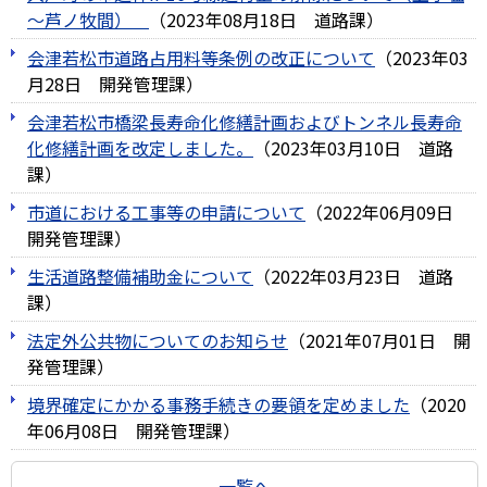
～芦ノ牧間）
（
2023年08月18日
道路課
）
会津若松市道路占用料等条例の改正について
（
2023年03
月28日
開発管理課
）
会津若松市橋梁長寿命化修繕計画およびトンネル長寿命
化修繕計画を改定しました。
（
2023年03月10日
道路
課
）
市道における工事等の申請について
（
2022年06月09日
開発管理課
）
生活道路整備補助金について
（
2022年03月23日
道路
課
）
法定外公共物についてのお知らせ
（
2021年07月01日
開
発管理課
）
境界確定にかかる事務手続きの要領を定めました
（
2020
年06月08日
開発管理課
）
一覧へ