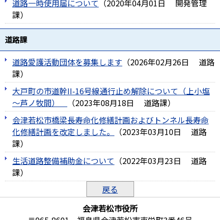
道路一時使用届について
（
2020年04月01日
開発管理
課
）
道路課
道路愛護活動団体を募集します
（
2026年02月26日
道路
課
）
大戸町の市道幹II-16号線通行止め解除について（上小塩
～芦ノ牧間）
（
2023年08月18日
道路課
）
会津若松市橋梁長寿命化修繕計画およびトンネル長寿命
化修繕計画を改定しました。
（
2023年03月10日
道路
課
）
生活道路整備補助金について
（
2022年03月23日
道路
課
）
戻る
会津若松市役所