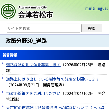
multilingual
政策分野30_道路
新着情報
道路愛護活動団体を募集します
（
2026年02月26日
道路
課
）
道路上にはみ出している樹木等の剪定をお願いします
（
2024年08月21日
開発管理課
）
市道路線網図をご利用ください
（
2024年04月02日
開発
管理課
）
大戸町の市道幹II-16号線通行止め解除について（上小塩