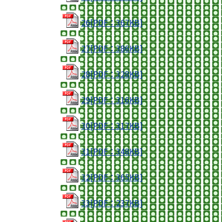
26[PDF：367KB]
27[PDF：386KB]
28[PDF：328KB]
29[PDF：316KB]
30[PDF：317KB]
31[PDF：348KB]
32[PDF：365KB]
33[PDF：237KB]