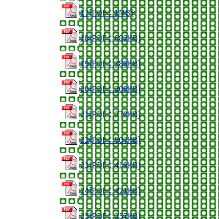
17[PDF：1MB]
18[PDF：682KB]
19[PDF：388KB]
20[PDF：209KB]
21[PDF：270KB]
22[PDF：507KB]
23[PDF：419KB]
24[PDF：421KB]
25[PDF：257KB]