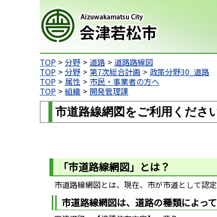
会津若松市
TOP
分野
道路
道路路線図
TOP
分野
第7次総合計画
政策分野30_道路
TOP
属性
市民・事業者の方へ
TOP
組織
開発管理課
市道路線網図をご利用くださ
「市道路線網図」とは？
市道路線網図とは、現在、市が市道として認定し
市道路線網図は、道路の種類によっ