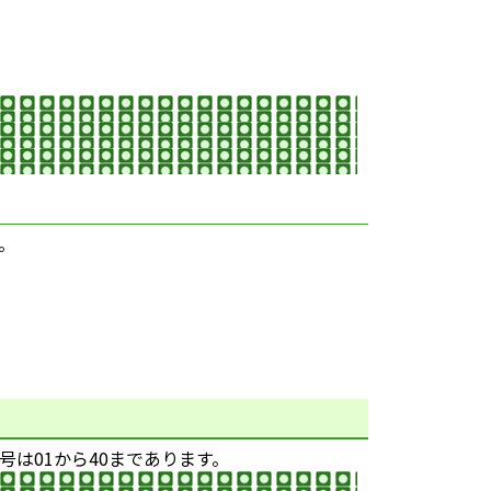
。
は01から40まであります。