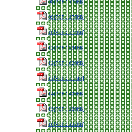
08[PDF：779KB]
09[PDF：375KB]
10[PDF：174KB]
11[PDF：291KB]
12[PDF：629KB]
13[PDF：1.1MB]
14[PDF：409KB]
15[PDF：269KB]
16[PDF：327KB]