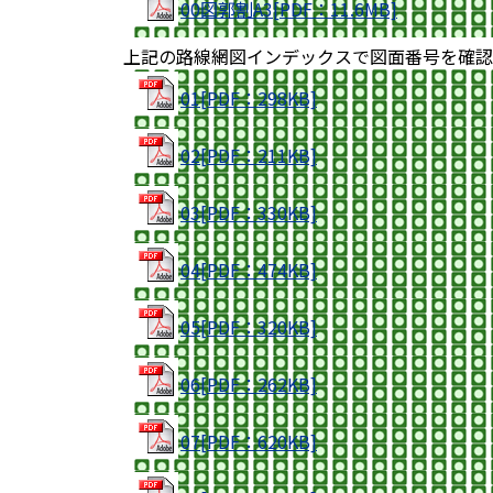
00図郭割A3[PDF：11.6MB]
上記の路線網図インデックスで図面番号を確認
01[PDF：298KB]
02[PDF：211KB]
03[PDF：330KB]
04[PDF：474KB]
05[PDF：320KB]
06[PDF：262KB]
07[PDF：620KB]