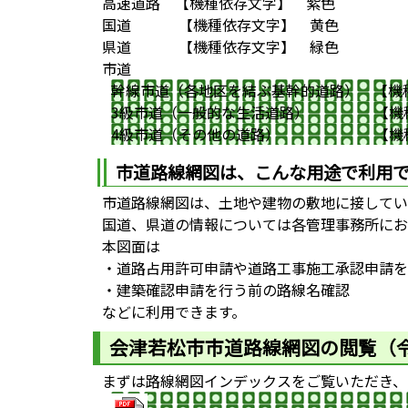
高速道路 【機種依存文字】 紫色
国道 【機種依存文字】 黄色
県道 【機種依存文字】 緑色
市道
幹線市道（各地区を結ぶ基幹的道路） 【機
3級市道（一般的な生活道路） 【機種
4級市道（その他の道路） 【機種
市道路線網図は、こんな用途で利用
市道路線網図は、土地や建物の敷地に接してい
国道、県道の情報については各管理事務所にお
本図面は
・道路占用許可申請や道路工事施工承認申請を
・建築確認申請を行う前の路線名確認
などに利用できます。
会津若松市市道路線網図の閲覧（
まずは路線網図インデックスをご覧いただき、