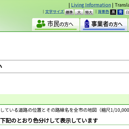
|
Living Information
| Transl
｜
文字サイズ
｜
背景色
準
大
い
ている道路の位置とその路線名を全市の地図（縮尺1/10,00
て下記のとおり色分けして表示しています