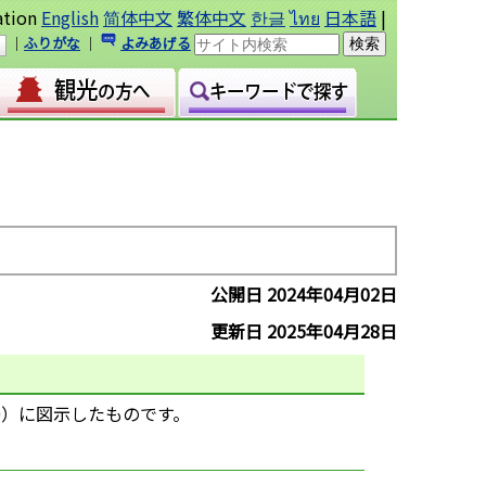
ation
English
简体中文
繁体中文
한글
ไทย
日本語
|
｜
ふりがな
｜
よみあげる
公開日 2024年04月02日
更新日 2025年04月28日
0）に図示したものです。