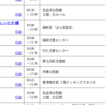
09:30
北会津公民館
～12:00
印刷
２階：大ホール
い＋(たす)講
10:00
湊町原「はら笑楽交」
～15:00
印刷
10:00
城前児童センター
～11:30
印刷
10:00
行仁児童センター
～11:30
印刷
10:00
西七日町児童館
～11:30
印刷
09:00
河東公民館
～17:00
印刷
09:45
會津稽古堂 １階クッキングスタジオ
～11:00
印刷
10:00
北会津公民館
～12:00
印刷
２階：大広間