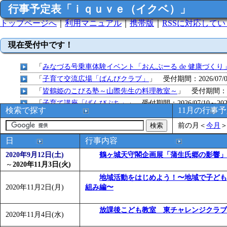
行事予定表「ｉｑｕｖｅ（イクベ）」
トップページへ
｜
利用マニュアル
｜
携帯版
｜
RSSに対応して
現在受付中です！
「
みなづる号乗車体験イベント「おんぷーる de 健康づくり
「
子育て交流広場「ばんびクラブ」
」 受付期間：2026/07/09
「
皆鶴姫のこびる塾～山際先生の料理教室～
」 受付期間：～20
「
子育て講座「ばんびぷち」
」 受付期間：2026/07/10～2026
検索で探す
11月の行事
「
子育て交流広場「ばんびクラブ」
」 受付期間：2026/07/13
前の月
＜
今月
「
子育て交流広場「ばんびクラブ」
」 受付期間：2026/08/10
「
赤ちゃん子育て講座「ばんびぷち」
」 受付期間：2026/08/1
日
行事内容
「
赤ちゃん子育て講座「ばんびぷち」
」 受付期間：2026/08/1
2020年9月12日(土)
鶴ヶ城天守閣企画展「蒲生氏郷の影響」
「
まだまだ暑い！コミプの夏！！第11回 水中レクリエーシ
～
2020年11月3日(火)
「
皆鶴姫のこびる塾～山際先生の料理教室～
」 受付期間：～20
地域活動をはじめよう！〜地域で子ども
2020年11月2日(月)
組み編〜
「
みなづる号乗車体験イベント「おんぷーる de 健康づくり
「
堂島地区歴史ウオークの参加者を募集します
」 受付期間：～
放課後こども教室 東チャレンジクラブ
「
みなづる号乗車体験イベント「おんぷーる de 健康づくり
2020年11月4日(水)
「
皆鶴姫のこびる塾～山際先生の料理教室～
」 受付期間：～20