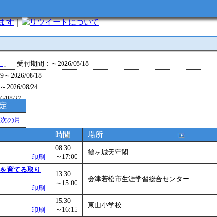
います
｜
について
」
」 受付期間：～2026/08/18
～2026/08/18
26/08/24
/08/27
予定
～2026/08/28
＞
次の月
～2026/09/01
0～2026/09/07
時間
場所
0～2026/09/11
08:30
鶴ヶ城天守閣
ョン 障害物競争でお土産をゲットせよ！
～17:00
」 受付期間：～2026/09/13
印刷
26/09/14
を育てる取り
13:30
会津若松市生涯学習総合センター
」
」 受付期間：～2026/09/29
～15:00
印刷
2026/09/30
15:30
」
」 受付期間：～2026/11/05
東山小学校
～16:15
印刷
26/11/30