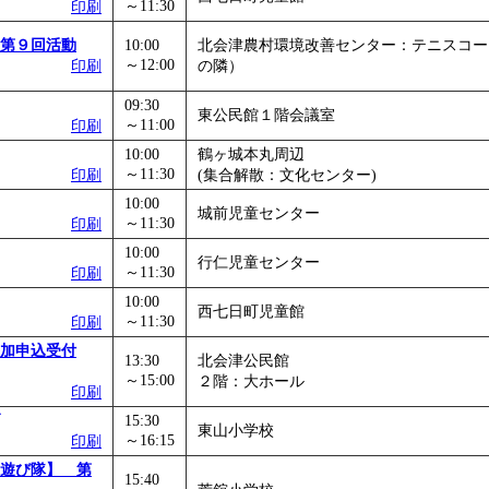
～11:30
印刷
第９回活動
10:00
北会津農村環境改善センター：テニスコー
～12:00
印刷
の隣）
09:30
東公民館１階会議室
～11:00
印刷
10:00
鶴ヶ城本丸周辺
～11:30
印刷
(集合解散：文化センター)
10:00
城前児童センター
～11:30
印刷
10:00
行仁児童センター
～11:30
印刷
10:00
西七日町児童館
～11:30
印刷
加申込受付
13:30
北会津公民館
～15:00
２階：大ホール
印刷
15:30
東山小学校
～16:15
印刷
遊び隊】 第
15:40