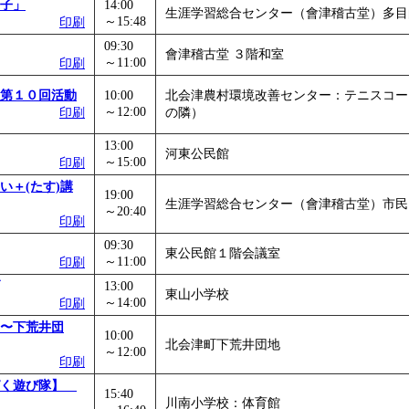
子」
14:00
生涯学習総合センター（會津稽古堂）多目
～15:48
印刷
09:30
會津稽古堂 ３階和室
～11:00
印刷
第１０回活動
10:00
北会津農村環境改善センター：テニスコー
～12:00
印刷
の隣）
13:00
河東公民館
～15:00
印刷
い＋(たす)講
19:00
生涯学習総合センター（會津稽古堂）市民
～20:40
印刷
09:30
東公民館１階会議室
～11:00
印刷
13:00
東山小学校
～14:00
印刷
〜下荒井団
10:00
北会津町下荒井団地
～12:00
印刷
ぱく遊び隊】
15:40
川南小学校：体育館