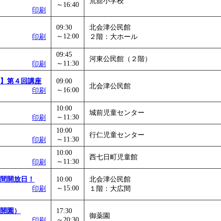
荒舘小学校
～16:40
印刷
09:30
北会津公民館
～12:00
印刷
２階：大ホール
09:45
河東公民館（２階）
～11:30
印刷
】第４回講座
09:00
北会津公民館
～16:00
印刷
10:00
城前児童センター
～11:30
印刷
10:00
行仁児童センター
～11:30
印刷
10:00
西七日町児童館
～11:30
印刷
間開放日！
10:00
北会津公民館
～15:00
印刷
１階：大広間
開園）
17:30
御薬園
～20:30
印刷