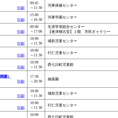
09:45
」
」 受付期間：～2026/12/03
河東保健センター
～11:30
印刷
15:00
河東学園センター
～16:30
印刷
09:00
生涯学習総合センター
～17:00
印刷
【會津稽古堂】１階 市民ギャラリー
10:00
城前児童センター
～11:30
印刷
10:00
行仁児童センター
～11:30
印刷
10:00
西七日町児童館
～11:30
印刷
開園）
17:30
御薬園
～20:30
印刷
10:00
城前児童センター
～11:30
印刷
10:00
行仁児童センター
～11:30
印刷
10:00
西七日町児童館