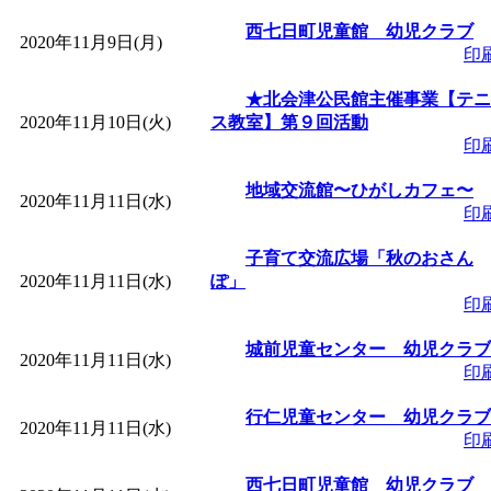
～
」 受付期間：～2026/
西七日町児童館 幼児クラブ
2020年11月9日(月)
印
「
子育て交流広場「ば
★北会津公民館主催事業【テニ
間：2026/08/10～2026/0
2020年11月10日(火)
ス教室】第９回活動
印
「
赤ちゃん交流広場「
地域交流館〜ひがしカフェ〜
2020年11月11日(水)
印
間：2026/08/10～2026/0
子育て交流広場「秋のおさん
2020年11月11日(水)
ぽ」
「
みなづる号乗車体験
印
城前児童センター 幼児クラブ
de 健康づくり」
」 受付
2020年11月11日(水)
印
「
堂島地区歴史ウオー
行仁児童センター 幼児クラブ
2020年11月11日(水)
印
す
」 受付期間：～2026/
西七日町児童館 幼児クラブ