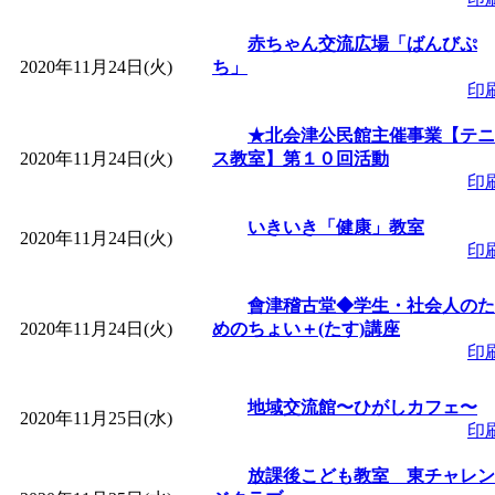
赤ちゃん交流広場「ばんびぷ
2020年11月24日(火)
ち」
印
★北会津公民館主催事業【テニ
2020年11月24日(火)
ス教室】第１０回活動
印
いきいき「健康」教室
2020年11月24日(火)
印
會津稽古堂◆学生・社会人のた
2020年11月24日(火)
めのちょい＋(たす)講座
印
地域交流館〜ひがしカフェ〜
2020年11月25日(水)
印
放課後こども教室 東チャレン