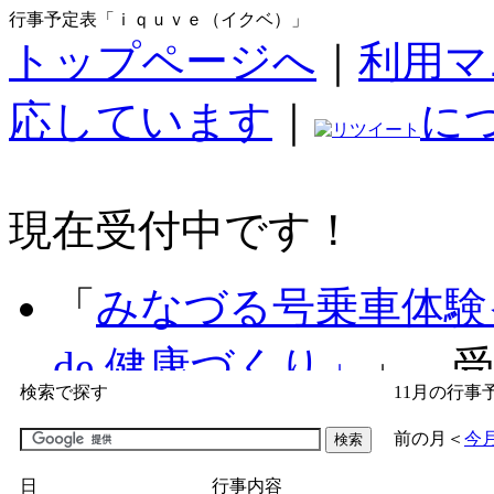
行事予定表「ｉｑｕｖｅ（イクベ）」
トップページへ
｜
利用マ
応しています
｜
に
現在受付中です！
「
みなづる号乗車体験
de 健康づくり」
」 受付
検索で探す
11月の行事
「
子育て交流広場「ば
前の月
＜
今
間：2026/07/09～2026/0
日
行事内容