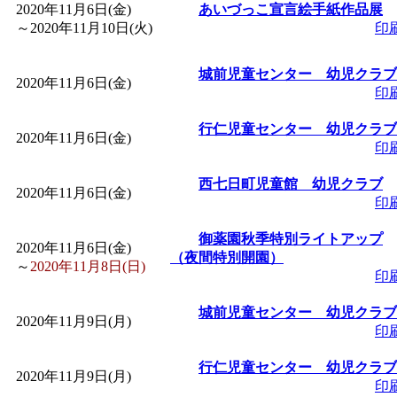
2020年11月6日(金)
あいづっこ宣言絵手紙作品展
「
赤ちゃん子育て講座
～
2020年11月10日(火)
印
付期間：2026/08/10～20
城前児童センター 幼児クラブ
2020年11月6日(金)
印
「
赤ちゃん子育て講座
行仁児童センター 幼児クラブ
2020年11月6日(金)
印
付期間：2026/08/10～20
西七日町児童館 幼児クラブ
2020年11月6日(金)
印
「
まだまだ暑い！コミ
御薬園秋季特別ライトアップ
2020年11月6日(金)
レクリエーション 障
（夜間特別開園）
～
2020年11月8日(日)
印
ットせよ！
」 受付期間：
城前児童センター 幼児クラブ
2020年11月9日(月)
印
「
皆鶴姫のこびる塾～
行仁児童センター 幼児クラブ
2020年11月9日(月)
印