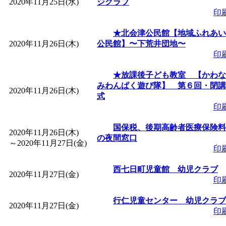
2020年11月25日(水)
ジクラブ
印
★北会津公民館【地域ふれあい
2020年11月26日(木)
公民館】〜下荒井団地〜
印
★放課後子ども教室 【かわな
みわんぱく遊び隊】 第６回・閉講
2020年11月26日(木)
式
印
国保税、後期高齢者医療保険料
2020年11月26日(木)
の夜間窓口
～
2020年11月27日(金)
印
西七日町児童館 幼児クラブ
2020年11月27日(金)
印
行仁児童センター 幼児クラブ
2020年11月27日(金)
印