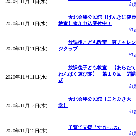
2020年11月11日(水)
印
「
みなづる号乗車体験
★北会津公民館【げんきに健康
2020年11月11日(水)
教室】参加申込受付中！
de 健康づくり」
」 受付
印
放課後こども教室 東チャレン
「
皆鶴姫のこびる塾～
2020年11月11日(水)
ジクラブ
印
～
」 受付期間：～2026/
放課後子ども教室 【あらたて
わんぱく遊び隊】 第１０回：閉講
2020年11月11日(水)
「
みなづる号乗車体験
式
印
de 健康づくり」
」 受付
★北会津公民館【ことぶき大
2020年11月12日(木)
学】
印
子育て支援「すきっぷ」
2020年11月12日(木)
印