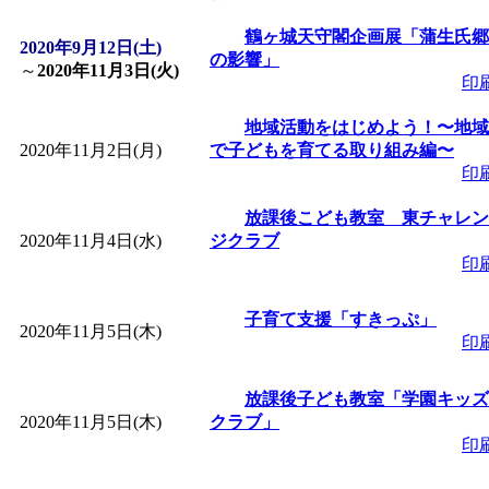
「
皆鶴姫のこびる塾～
鶴ヶ城天守閣企画展「蒲生氏郷
2020年9月12日(土)
の影響」
～
2020年11月3日(火)
印
～
」 受付期間：～2026/
地域活動をはじめよう！〜地域
2020年11月2日(月)
で子どもを育てる取り組み編〜
「
子育て講座「ばんび
印
2026/07/10～2026/08/2
放課後こども教室 東チャレン
2020年11月4日(水)
ジクラブ
印
「
子育て交流広場「ば
子育て支援「すきっぷ」
2020年11月5日(木)
間：2026/07/13～2026/0
印
「
子育て交流広場「ば
放課後子ども教室「学園キッズ
2020年11月5日(木)
クラブ」
印
間：2026/08/10～2026/0