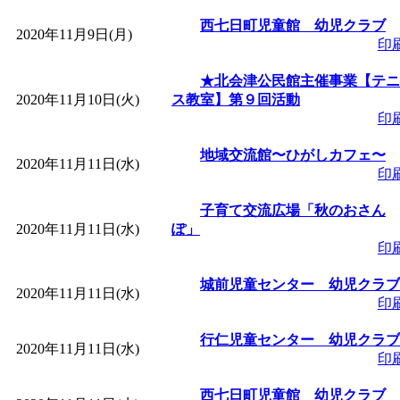
～
」 受付期間：～2026/
西七日町児童館 幼児クラブ
2020年11月9日(月)
印
「
みなづる号乗車体験
★北会津公民館主催事業【テニ
de 健康づくり」
」 受付
2020年11月10日(火)
ス教室】第９回活動
印
「
堂島地区歴史ウオー
地域交流館〜ひがしカフェ〜
2020年11月11日(水)
印
す
」 受付期間：～2026/
子育て交流広場「秋のおさん
2020年11月11日(水)
ぽ」
「
みなづる号乗車体験
印
城前児童センター 幼児クラブ
de 健康づくり」
」 受付
2020年11月11日(水)
印
「
皆鶴姫のこびる塾～
行仁児童センター 幼児クラブ
2020年11月11日(水)
印
～
」 受付期間：～2026/
西七日町児童館 幼児クラブ