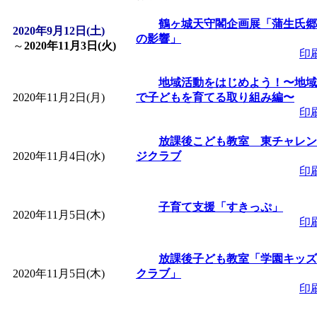
「
皆鶴姫のこびる塾～
鶴ヶ城天守閣企画展「蒲生氏郷
2020年9月12日(土)
の影響」
～
2020年11月3日(火)
印
～
」 受付期間：～2026/
地域活動をはじめよう！〜地域
2020年11月2日(月)
で子どもを育てる取り組み編〜
「
子育て講座「ばんび
印
2026/07/10～2026/08/2
放課後こども教室 東チャレン
2020年11月4日(水)
ジクラブ
印
「
子育て交流広場「ば
子育て支援「すきっぷ」
2020年11月5日(木)
間：2026/07/13～2026/0
印
「
子育て交流広場「ば
放課後子ども教室「学園キッズ
2020年11月5日(木)
クラブ」
印
間：2026/08/10～2026/0