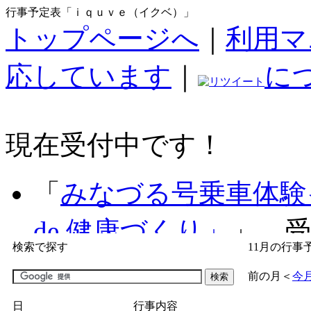
行事予定表「ｉｑｕｖｅ（イクベ）」
トップページへ
｜
利用マ
応しています
｜
に
現在受付中です！
「
みなづる号乗車体験
de 健康づくり」
」 受付
検索で探す
11月の行事
「
子育て交流広場「ば
前の月
＜
今
間：2026/07/09～2026/0
日
行事内容