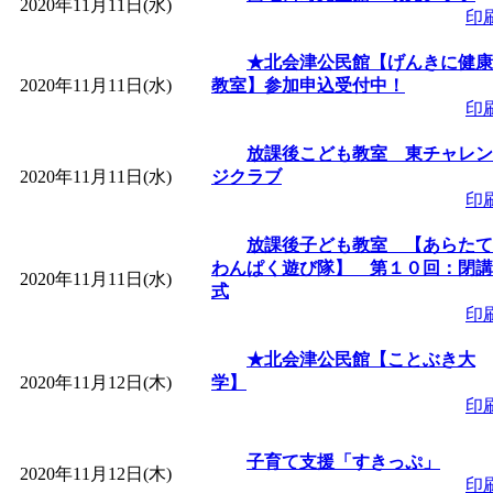
2020年11月11日(水)
印
「
みなづる号乗車体験
★北会津公民館【げんきに健康
2020年11月11日(水)
教室】参加申込受付中！
de 健康づくり」
」 受付
印
放課後こども教室 東チャレン
2020年11月11日(水)
ジクラブ
印
放課後子ども教室 【あらたて
わんぱく遊び隊】 第１０回：閉講
2020年11月11日(水)
式
印
★北会津公民館【ことぶき大
2020年11月12日(木)
学】
印
子育て支援「すきっぷ」
2020年11月12日(木)
印