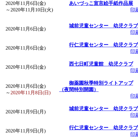
2020年11月6日(金)
あいづっこ宣言絵手紙作品展
「
赤ちゃん子育て講座
～
2020年11月10日(火)
印
付期間：2026/08/10～20
城前児童センター 幼児クラブ
2020年11月6日(金)
印
「
赤ちゃん子育て講座
行仁児童センター 幼児クラブ
2020年11月6日(金)
印
付期間：2026/08/10～20
西七日町児童館 幼児クラブ
2020年11月6日(金)
印
「
まだまだ暑い！コミ
御薬園秋季特別ライトアップ
2020年11月6日(金)
レクリエーション 障
（夜間特別開園）
～
2020年11月8日(日)
印
ットせよ！
」 受付期間：
城前児童センター 幼児クラブ
2020年11月9日(月)
印
「
皆鶴姫のこびる塾～
行仁児童センター 幼児クラブ
2020年11月9日(月)
印