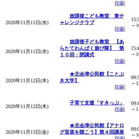
印刷
放課後こども教室 東チ
15:
2020年11月11日(水)
ャレンジクラブ
～16
印刷
放課後子ども教室 【あ
らたてわんぱく遊び隊】 第
15:
2020年11月11日(水)
～16
１０回：閉講式
印刷
★北会津公民館【ことぶ
09:
2020年11月12日(木)
き大学】
～12
印刷
子育て支援「すきっぷ」
09:
2020年11月12日(木)
～11
印刷
★北会津公民館【アナロ
09:
2020年11月13日(金)
グ音楽を聴こう】第４回講座
～16
印刷