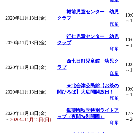
城前児童センター 幼児
10:
2020年11月13日(金)
クラブ
～11
印刷
行仁児童センター 幼児
10:
2020年11月13日(金)
クラブ
～11
印刷
西七日町児童館 幼児ク
10:
2020年11月13日(金)
ラブ
～11
印刷
★北会津公民館【お茶の
10:
2020年11月13日(金)
間ひろば】大広間開放日！
～15
印刷
御薬園秋季特別ライトア
2020年11月13日(金)
17:
ップ（夜間特別開園）
～20
～
2020年11月15日(日)
印刷