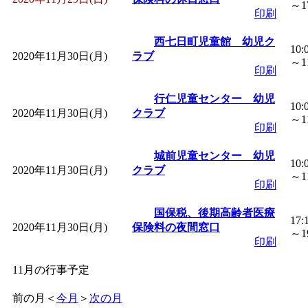
～17
印刷
西七日町児童館 幼児ク
10:
2020年11月30日(月)
ラブ
～11
印刷
行仁児童センター 幼児
10:
2020年11月30日(月)
クラブ
～11
印刷
城前児童センター 幼児
10:
2020年11月30日(月)
クラブ
～11
印刷
国保税、後期高齢者医療
17:
2020年11月30日(月)
保険料の夜間窓口
～19
印刷
11月の行事予定
前の月
＜
今月
＞
次の月