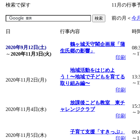
検索で探す
11月の行事
「
子育て交流広場「ば
前の月
＜
今
間：2026/07/09～2026/0
日
行事内容
時
「
皆鶴姫のこびる塾～
鶴ヶ城天守閣企画展「蒲
2020年9月12日(土)
08:
生氏郷の影響」
～17
～
2020年11月3日(火)
印刷
～
」 受付期間：～2026/
地域活動をはじめよ
う！〜地域で子どもを育てる
13:
「
子育て講座「ばんび
2020年11月2日(月)
～15
取り組み編〜
印刷
2026/07/10～2026/08/2
放課後こども教室 東チ
15:
2020年11月4日(水)
ャレンジクラブ
「
子育て交流広場「ば
～16
印刷
間：2026/07/13～2026/0
子育て支援「すきっぷ」
09:
2020年11月5日(木)
～11
印刷