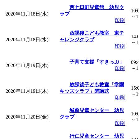
西七日町児童館 幼児ク
10:
2020年11月18日(水)
ラブ
～11
印刷
放課後こども教室 東チ
14:
2020年11月18日(水)
ャレンジクラブ
～15
印刷
子育て支援「すきっぷ」
09:
2020年11月19日(木)
～11
印刷
放課後子ども教室「学園
15:
2020年11月19日(木)
キッズクラブ」閉講式
～16
印刷
城前児童センター 幼児
10:
2020年11月20日(金)
クラブ
～11
印刷
行仁児童センター 幼児