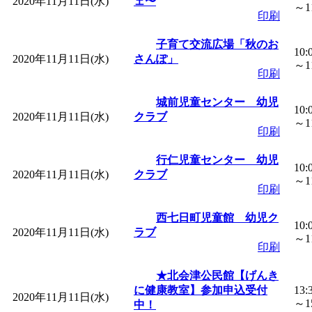
2020年11月11日(水)
ェ〜
～11
印刷
「
堂島地区歴史ウオー
子育て交流広場「秋のお
10:
2020年11月11日(水)
さんぽ」
す
」 受付期間：～2026/
～11
印刷
城前児童センター 幼児
「
みなづる号乗車体験
10:
2020年11月11日(水)
クラブ
～11
印刷
de 健康づくり」
」 受付
行仁児童センター 幼児
10:
2020年11月11日(水)
クラブ
「
皆鶴姫のこびる塾～
～11
印刷
～
」 受付期間：～2026/
西七日町児童館 幼児ク
10:
2020年11月11日(水)
ラブ
～11
印刷
「
みなづる号乗車体験
★北会津公民館【げんき
に健康教室】参加申込受付
13:
de 健康づくり」
」 受付
2020年11月11日(水)
～15
中！