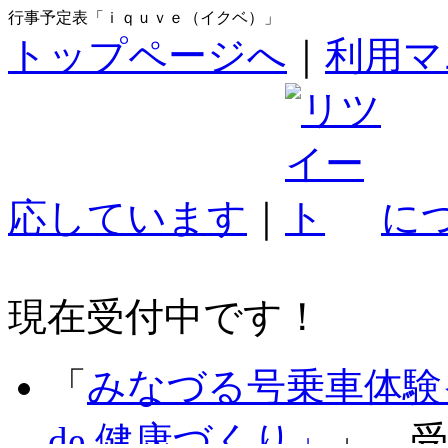
行事予定表「ｉｑｕｖｅ（イクベ）」
トップページへ
｜
利用マ
応しています
｜
に
現在受付中です！
「
みなづる号乗車体験
de 健康づくり」
」 受付