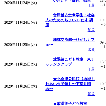
いきいき「健康」教室
13:
2020年11月24日(火)
～15
印刷
會津稽古堂◆学生・社会
人のためのちょい＋(たす)講
19:
2020年11月24日(火)
～20
座
印刷
地域交流館〜ひがしカフ
09:
2020年11月25日(水)
ェ〜
～11
印刷
放課後こども教室 東チ
13:
2020年11月25日(水)
ャレンジクラブ
～14
印刷
★北会津公民館【地域ふ
れあい公民館】〜下荒井団
10:
2020年11月26日(木)
～12
地〜
印刷
★放課後子ども教室