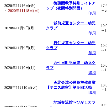
ットせよ！
」 受付期間：
御薬園秋季特別ライトア
2020年11月6日(金)
17:
ップ（夜間特別開園）
～20
～
2020年11月8日(日)
「
皆鶴姫のこびる塾～
印刷
城前児童センター 幼児
10:
～
」 受付期間：～2026/
2020年11月9日(月)
クラブ
～11
印刷
「
子育て交流広場「ば
行仁児童センター 幼児
10:
2020年11月9日(月)
クラブ
～11
間：2026/08/10～2026/0
印刷
西七日町児童館 幼児ク
「
赤ちゃん交流広場「
10:
2020年11月9日(月)
ラブ
～11
印刷
間：2026/08/10～2026/0
★北会津公民館主催事業
10:
2020年11月10日(火)
【テニス教室】第９回活動
～12
「
みなづる号乗車体験
印刷
地域交流館〜ひがしカフ
de 健康づくり」
」 受付
09: