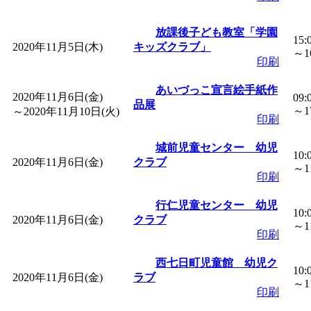
「
子育て交流広場「ば
放課後子ども教室「学園
15:
2020年11月5日(木)
キッズクラブ」
間：2026/08/10～2026/0
～16
印刷
「
赤ちゃん子育て講座
あいづっこ宣言絵手紙作
2020年11月6日(金)
09:
品展
～17
～
2020年11月10日(火)
印刷
付期間：2026/08/10～20
城前児童センター 幼児
10:
2020年11月6日(金)
「
赤ちゃん子育て講座
クラブ
～11
印刷
付期間：2026/08/10～20
行仁児童センター 幼児
10:
2020年11月6日(金)
クラブ
～11
印刷
「
まだまだ暑い！コミ
西七日町児童館 幼児ク
10:
レクリエーション 障
2020年11月6日(金)
ラブ
～11
印刷