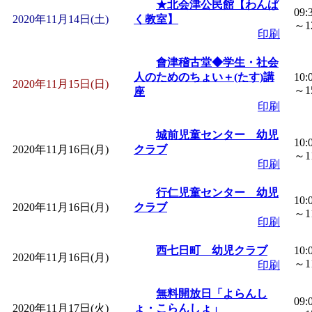
★北会津公民館【わんぱ
09:
2020年11月14日(土)
く教室】
～12
印刷
會津稽古堂◆学生・社会
人のためのちょい＋(たす)講
10:
2020年11月15日(日)
～15
座
印刷
城前児童センター 幼児
10:
2020年11月16日(月)
クラブ
～11
印刷
行仁児童センター 幼児
10:
2020年11月16日(月)
クラブ
～11
印刷
西七日町 幼児クラブ
10:
2020年11月16日(月)
～11
印刷
無料開放日「よらんし
09:
2020年11月17日(火)
ょ・こらんしょ」