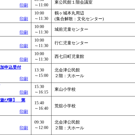
東公民館１階会議室
～11:00
印刷
10:00
鶴ヶ城本丸周辺
～11:30
印刷
(集合解散：文化センター)
10:00
城前児童センター
～11:30
印刷
10:00
行仁児童センター
～11:30
印刷
10:00
西七日町児童館
～11:30
印刷
加申込受付
13:30
北会津公民館
～15:00
２階：大ホール
印刷
15:30
東山小学校
～16:15
印刷
遊び隊】 第
15:40
荒舘小学校
～16:40
印刷
09:30
北会津公民館
～12:00
印刷
２階：大ホール