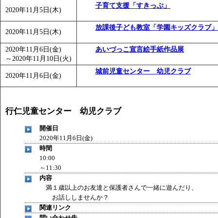
子育て支援「すきっぷ」
「
みなづる号乗車体験イベント「おんぷーる de 健康づくり
2020年11月5日(木)
「
皆鶴姫のこびる塾～山際先生の料理教室～
」 受付期間：～20
放課後子ども教室「学園キッズクラブ」
2020年11月5日(木)
「
みなづる号乗車体験イベント「おんぷーる de 健康づくり
2020年11月6日(金)
あいづっこ宣言絵手紙作品展
～
2020年11月10日(火)
城前児童センター 幼児クラブ
2020年11月6日(金)
行仁児童センター 幼児クラブ
開催日
2020年11月6日(金)
時間
10:00
～11:30
内容
満１歳以上のお友達と保護者さんで一緒に遊んだり、
お話ししませんか？
関連リンク
問い合わせ先