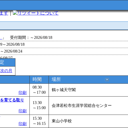
います
｜
について
」
」 受付期間：～2026/08/18
～2026/08/18
26/08/24
/08/27
予定
～2026/08/28
＞
次の月
～2026/09/01
0～2026/09/07
時間
場所
0～2026/09/11
08:30
鶴ヶ城天守閣
ョン 障害物競争でお土産をゲットせよ！
～17:00
」 受付期間：～2026/09/13
印刷
26/09/14
を育てる取り
13:30
会津若松市生涯学習総合センター
～2026/09/15
～15:00
印刷
～2026/09/28
15:30
」
」 受付期間：～2026/09/29
東山小学校
～16:15
印刷
2026/09/30