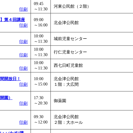
09:45
河東公民館（２階）
～11:30
印刷
】第４回講座
09:00
北会津公民館
～16:00
印刷
10:00
城前児童センター
～11:30
印刷
10:00
行仁児童センター
～11:30
印刷
10:00
西七日町児童館
～11:30
印刷
間開放日！
10:00
北会津公民館
～15:00
印刷
１階：大広間
開園）
17:30
御薬園
～20:30
印刷
09:30
北会津公民館
～12:00
印刷
２階：大ホール