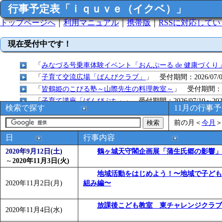
行事予定表「ｉｑｕｖｅ（イクベ）」
トップページへ
｜
利用マニュアル
｜
携帯版
｜
RSSに対応して
現在受付中です！
「
みなづる号乗車体験イベント「おんぷーる de 健康づくり
「
子育て交流広場「ばんびクラブ」
」 受付期間：2026/07/09
「
皆鶴姫のこびる塾～山際先生の料理教室～
」 受付期間：～20
「
子育て講座「ばんびぷち」
」 受付期間：2026/07/10～2026
検索で探す
11月の行事
「
子育て交流広場「ばんびクラブ」
」 受付期間：2026/07/13
前の月
＜
今月
「
子育て交流広場「ばんびクラブ」
」 受付期間：2026/08/10
「
赤ちゃん子育て講座「ばんびぷち」
」 受付期間：2026/08/1
日
行事内容
「
赤ちゃん子育て講座「ばんびぷち」
」 受付期間：2026/08/1
2020年9月12日(土)
鶴ヶ城天守閣企画展「蒲生氏郷の影響」
「
まだまだ暑い！コミプの夏！！第11回 水中レクリエーシ
～
2020年11月3日(火)
「
皆鶴姫のこびる塾～山際先生の料理教室～
」 受付期間：～20
地域活動をはじめよう！〜地域で子ども
2020年11月2日(月)
組み編〜
「
子育て交流広場「ばんびクラブ」
」 受付期間：2026/08/10
「
赤ちゃん交流広場「ばんびぷち」
」 受付期間：2026/08/10
放課後こども教室 東チャレンジクラブ
「
みなづる号乗車体験イベント「おんぷーる de 健康づくり
2020年11月4日(水)
「
堂島地区歴史ウオークの参加者を募集します
」 受付期間：～