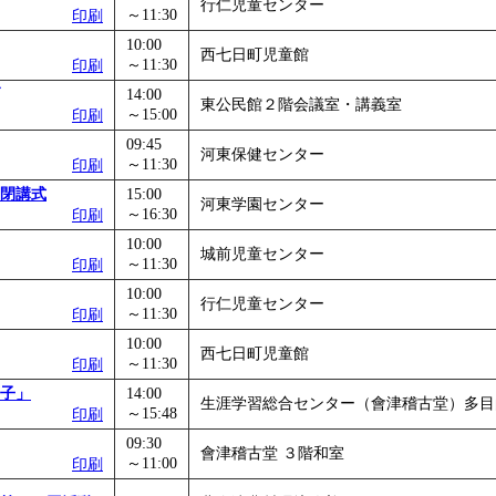
行仁児童センター
～11:30
印刷
10:00
西七日町児童館
～11:30
印刷
14:00
東公民館２階会議室・講義室
～15:00
印刷
09:45
河東保健センター
～11:30
印刷
閉講式
15:00
河東学園センター
～16:30
印刷
10:00
城前児童センター
～11:30
印刷
10:00
行仁児童センター
～11:30
印刷
10:00
西七日町児童館
～11:30
印刷
子」
14:00
生涯学習総合センター（會津稽古堂）多目
～15:48
印刷
09:30
會津稽古堂 ３階和室
～11:00
印刷