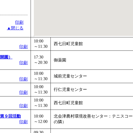
印刷
▲閉じる
10:00
西七日町児童館
～11:30
印刷
開園）
17:30
御薬園
～20:30
印刷
10:00
城前児童センター
～11:30
印刷
10:00
行仁児童センター
～11:30
印刷
10:00
西七日町児童館
～11:30
印刷
第９回活動
10:00
北会津農村環境改善センター：テニスコー
～12:00
印刷
の隣）
09:30