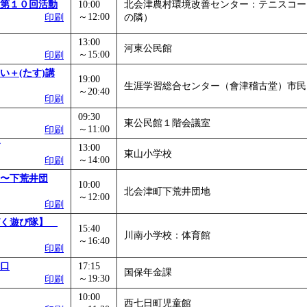
第１０回活動
10:00
北会津農村環境改善センター：テニスコー
～12:00
印刷
の隣）
13:00
河東公民館
～15:00
印刷
い＋(たす)講
19:00
生涯学習総合センター（會津稽古堂）市民
～20:40
印刷
09:30
東公民館１階会議室
～11:00
印刷
13:00
東山小学校
～14:00
印刷
〜下荒井団
10:00
北会津町下荒井団地
～12:00
印刷
ぱく遊び隊】
15:40
川南小学校：体育館
～16:40
印刷
口
17:15
国保年金課
～19:30
印刷
10:00
西七日町児童館