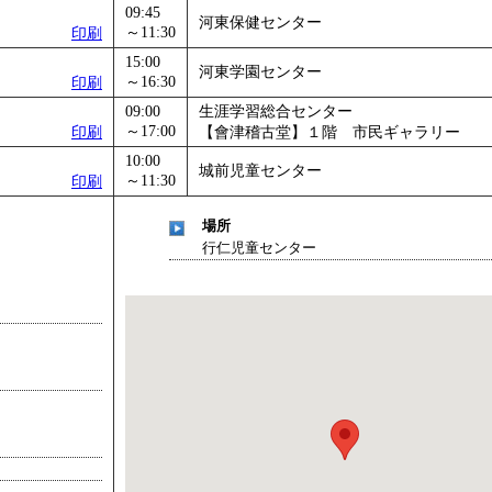
09:45
」
」 受付期間：～2026/11/05
河東保健センター
～11:30
印刷
26/11/30
15:00
河東学園センター
」
」 受付期間：～2026/12/03
～16:30
印刷
09:00
生涯学習総合センター
～17:00
印刷
【會津稽古堂】１階 市民ギャラリー
10:00
城前児童センター
～11:30
印刷
場所
行仁児童センター