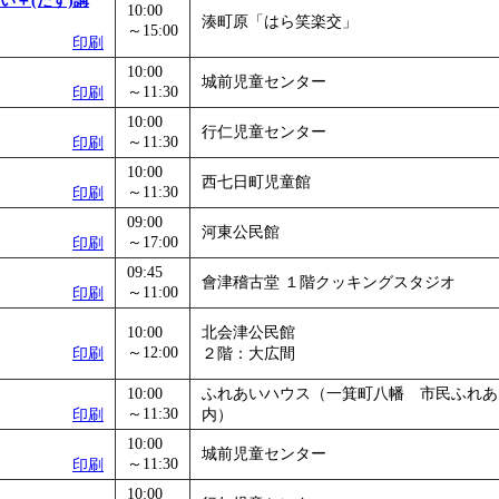
い＋(たす)講
10:00
湊町原「はら笑楽交」
～15:00
印刷
10:00
城前児童センター
～11:30
印刷
10:00
行仁児童センター
～11:30
印刷
10:00
西七日町児童館
～11:30
印刷
09:00
河東公民館
～17:00
印刷
09:45
會津稽古堂 １階クッキングスタジオ
～11:00
印刷
10:00
北会津公民館
～12:00
印刷
２階：大広間
10:00
ふれあいハウス（一箕町八幡 市民ふれあ
～11:30
印刷
内）
10:00
城前児童センター
～11:30
印刷
10:00