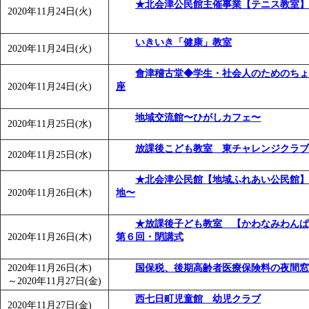
★北会津公民館主催事業【テニス教室】
2020年11月24日(火)
いきいき「健康」教室
2020年11月24日(火)
會津稽古堂◆学生・社会人のためのちょ
2020年11月24日(火)
座
地域交流館〜ひがしカフェ〜
2020年11月25日(水)
放課後こども教室 東チャレンジクラブ
2020年11月25日(水)
★北会津公民館【地域ふれあい公民館】
2020年11月26日(木)
地〜
★放課後子ども教室 【かわなみわん
2020年11月26日(木)
第６回・閉講式
2020年11月26日(木)
国保税、後期高齢者医療保険料の夜間窓
～
2020年11月27日(金)
西七日町児童館 幼児クラブ
2020年11月27日(金)