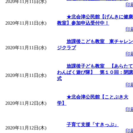
2020年11月11日(水)
印
「
みなづる号乗車体験
★北会津公民館【げんきに健康
2020年11月11日(水)
教室】参加申込受付中！
de 健康づくり」
」 受付
印
放課後こども教室 東チャレン
「
皆鶴姫のこびる塾～
2020年11月11日(水)
ジクラブ
印
～
」 受付期間：～2026/
放課後子ども教室 【あらたて
わんぱく遊び隊】 第１０回：閉講
2020年11月11日(水)
「
みなづる号乗車体験
式
印
de 健康づくり」
」 受付
★北会津公民館【ことぶき大
2020年11月12日(木)
学】
印
子育て支援「すきっぷ」
2020年11月12日(木)
印