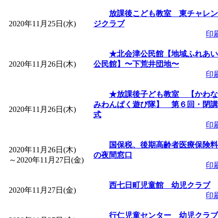
放課後こども教室 東チャレン
2020年11月25日(水)
ジクラブ
印
★北会津公民館【地域ふれあい
2020年11月26日(木)
公民館】〜下荒井団地〜
印
★放課後子ども教室 【かわな
みわんぱく遊び隊】 第６回・閉講
2020年11月26日(木)
式
印
国保税、後期高齢者医療保険料
2020年11月26日(木)
の夜間窓口
～
2020年11月27日(金)
印
西七日町児童館 幼児クラブ
2020年11月27日(金)
印
行仁児童センター 幼児クラブ