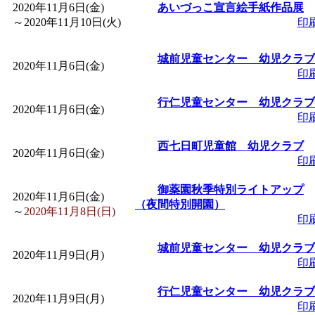
2020年11月6日(金)
あいづっこ宣言絵手紙作品展
「
赤ちゃん子育て講座
～
2020年11月10日(火)
印
付期間：2026/08/10～20
城前児童センター 幼児クラブ
2020年11月6日(金)
印
「
赤ちゃん子育て講座
行仁児童センター 幼児クラブ
2020年11月6日(金)
印
付期間：2026/08/10～20
西七日町児童館 幼児クラブ
2020年11月6日(金)
印
「
まだまだ暑い！コミ
御薬園秋季特別ライトアップ
2020年11月6日(金)
レクリエーション 障
（夜間特別開園）
～
2020年11月8日(日)
印
ットせよ！
」 受付期間：
城前児童センター 幼児クラブ
2020年11月9日(月)
印
「
皆鶴姫のこびる塾～
行仁児童センター 幼児クラブ
2020年11月9日(月)
印