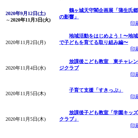
「
皆鶴姫のこびる塾～
鶴ヶ城天守閣企画展「蒲生氏郷
2020年9月12日(土)
の影響」
～
2020年11月3日(火)
印
～
」 受付期間：～2026/
地域活動をはじめよう！〜地域
2020年11月2日(月)
で子どもを育てる取り組み編〜
「
子育て講座「ばんび
印
2026/07/10～2026/08/2
放課後こども教室 東チャレン
2020年11月4日(水)
ジクラブ
印
「
子育て交流広場「ば
子育て支援「すきっぷ」
2020年11月5日(木)
間：2026/07/13～2026/0
印
「
子育て交流広場「ば
放課後子ども教室「学園キッズ
2020年11月5日(木)
クラブ」
印
間：2026/08/10～2026/0