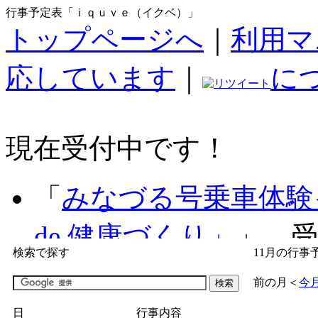
行事予定表「ｉｑｕｖｅ（イクベ）」
トップページへ
｜
利用マ
応しています
｜
に
現在受付中です！
「
みなづる号乗車体験
de 健康づくり」
」 受付
検索で探す
11月の行事
「
子育て交流広場「ば
前の月
＜
今
間：2026/07/09～2026/0
日
行事内容