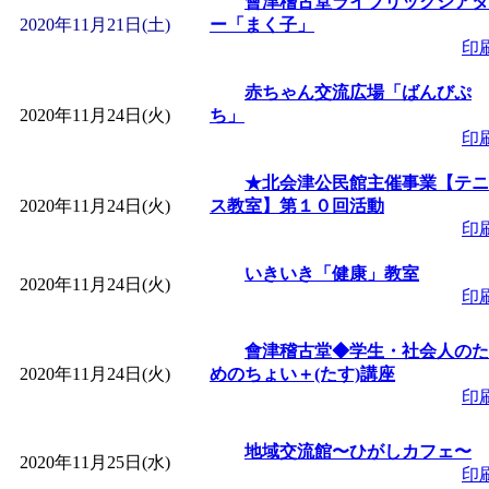
會津稽古堂ライブリックシアタ
2020年11月21日(土)
ー「まく子」
印
赤ちゃん交流広場「ばんびぷ
2020年11月24日(火)
ち」
印
★北会津公民館主催事業【テニ
2020年11月24日(火)
ス教室】第１０回活動
印
いきいき「健康」教室
2020年11月24日(火)
印
會津稽古堂◆学生・社会人のた
2020年11月24日(火)
めのちょい＋(たす)講座
印
地域交流館〜ひがしカフェ〜
2020年11月25日(水)
印