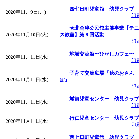
～
」 受付期間：～2026/
西七日町児童館 幼児クラブ
2020年11月9日(月)
印
「
子育て交流広場「ば
★北会津公民館主催事業【テニ
間：2026/08/10～2026/0
2020年11月10日(火)
ス教室】第９回活動
印
「
赤ちゃん交流広場「
地域交流館〜ひがしカフェ〜
2020年11月11日(水)
印
間：2026/08/10～2026/0
子育て交流広場「秋のおさん
2020年11月11日(水)
ぽ」
「
みなづる号乗車体験
印
城前児童センター 幼児クラブ
de 健康づくり」
」 受付
2020年11月11日(水)
印
「
堂島地区歴史ウオー
行仁児童センター 幼児クラブ
2020年11月11日(水)
印
す
」 受付期間：～2026/
西七日町児童館 幼児クラブ