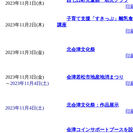
西七日町児童館 幼児クラブ
2023年11月1日(水)
「
赤ちゃん子育て講座
印
子育て支援「すきっぷ」離乳食
付期間：2026/08/10～20
2023年11月2日(木)
講座
印
「
赤ちゃん子育て講座
北会津文化祭
2023年11月3日(金)
付期間：2026/08/10～20
印
「
まだまだ暑い！コミ
2023年11月3日(金)
会津若松市地産地消まつり
～
2023年11月4日(土)
印
レクリエーション 障
ットせよ！
」 受付期間：
北会津文化祭：作品展示
2023年11月4日(土)
印
「
皆鶴姫のこびる塾～
会津コインサポートブースを設