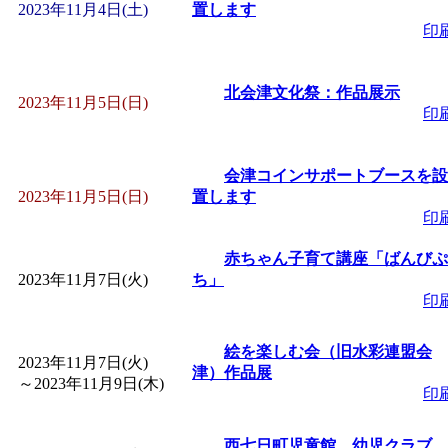
～
」 受付期間：～2026/
2023年11月4日(土)
置します
印
「
子育て交流広場「ば
北会津文化祭：作品展示
2023年11月5日(日)
間：2026/08/10～2026/0
印
「
赤ちゃん交流広場「
会津コインサポートブースを設
2023年11月5日(日)
置します
間：2026/08/10～2026/0
印
赤ちゃん子育て講座「ばんびぷ
「
みなづる号乗車体験
2023年11月7日(火)
ち」
印
de 健康づくり」
」 受付
絵を楽しむ会（旧水彩連盟会
2023年11月7日(火)
津）作品展
「
堂島地区歴史ウオー
～
2023年11月9日(木)
印
す
」 受付期間：～2026/
西七日町児童館 幼児クラブ