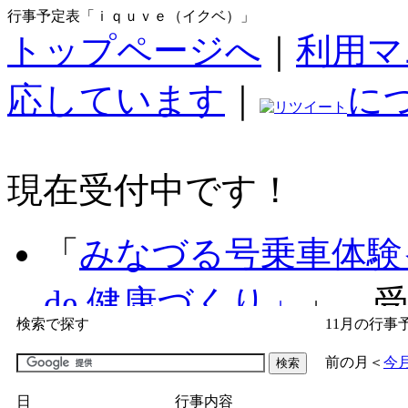
行事予定表「ｉｑｕｖｅ（イクベ）」
トップページへ
｜
利用マ
応しています
｜
に
現在受付中です！
「
みなづる号乗車体験
de 健康づくり」
」 受付
検索で探す
11月の行事
「
子育て交流広場「ば
前の月
＜
今
間：2026/07/09～2026/0
日
行事内容