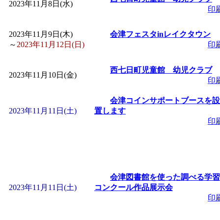
2023年11月8日(水)
印
「
みなづる号乗車体験
2023年11月9日(木)
会津フェスタinレイクタウン
～
2023年11月12日(日)
印
de 健康づくり」
」 受付
西七日町児童館 幼児クラブ
「
皆鶴姫のこびる塾～
2023年11月10日(金)
印
～
」 受付期間：～2026/
会津コインサポートブースを設
2023年11月11日(土)
置します
印
「
みなづる号乗車体験
de 健康づくり」
」 受付
会津図書館を使った調べる学習
2023年11月11日(土)
コンクール作品展示会
印