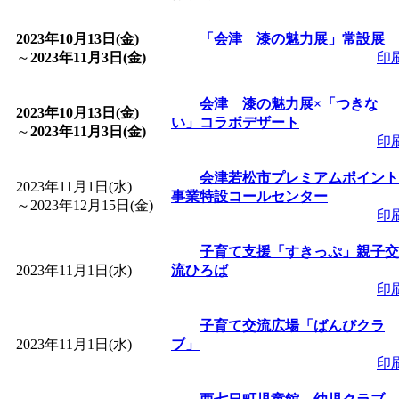
「
皆鶴姫のこびる塾～
2023年10月13日(金)
「会津 漆の魅力展」常設展
～
2023年11月3日(金)
印
～
」 受付期間：～2026/
会津 漆の魅力展×「つきな
2023年10月13日(金)
い」コラボデザート
「
子育て講座「ばんび
～
2023年11月3日(金)
印
2026/07/10～2026/08/2
会津若松市プレミアムポイント
2023年11月1日(水)
事業特設コールセンター
～
2023年12月15日(金)
印
「
子育て交流広場「ば
子育て支援「すきっぷ」親子交
2023年11月1日(水)
間：2026/07/13～2026/0
流ひろば
印
「
子育て交流広場「ば
子育て交流広場「ばんびクラ
2023年11月1日(水)
ブ」
印
間：2026/08/10～2026/0