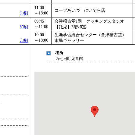
11:00
コープあいづ にいでら店
～18:00
印刷
09:45
会津稽古堂1階 クッキングスタジオ
～11:00
印刷
【託児】3階和室
10:00
生涯学習総合センター（會津稽古堂）
～18:00
印刷
市民ギャラリー
場所
西七日町児童館
？