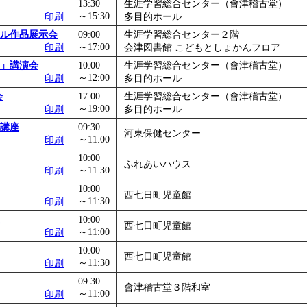
13:30
生涯学習総合センター（會津稽古堂）
～15:30
印刷
多目的ホール
ル作品展示会
09:00
生涯学習総合センター２階
～17:00
印刷
会津図書館 こどもとしょかんフロア
」講演会
10:00
生涯学習総合センター（會津稽古堂）
～12:00
印刷
多目的ホール
会
17:00
生涯学習総合センター（會津稽古堂）
～19:00
印刷
多目的ホール
講座
09:30
河東保健センター
～11:00
印刷
10:00
ふれあいハウス
～11:30
印刷
10:00
西七日町児童館
～11:30
印刷
10:00
西七日町児童館
～11:00
印刷
10:00
西七日町児童館
～11:30
印刷
09:30
會津稽古堂３階和室
～11:00
印刷