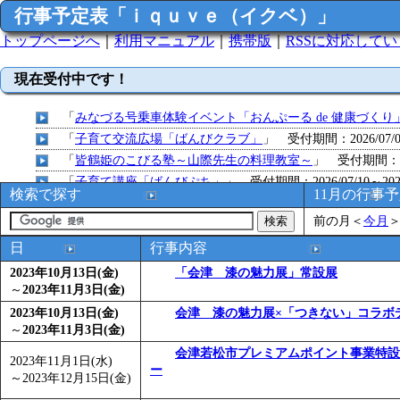
行事予定表「ｉｑｕｖｅ（イクベ）」
トップページへ
｜
利用マニュアル
｜
携帯版
｜
RSSに対応して
現在受付中です！
「
みなづる号乗車体験イベント「おんぷーる de 健康づくり
「
子育て交流広場「ばんびクラブ」
」 受付期間：2026/07/09
「
皆鶴姫のこびる塾～山際先生の料理教室～
」 受付期間：～20
「
子育て講座「ばんびぷち」
」 受付期間：2026/07/10～2026
検索で探す
11月の行事
「
子育て交流広場「ばんびクラブ」
」 受付期間：2026/07/13
前の月
＜
今月
「
子育て交流広場「ばんびクラブ」
」 受付期間：2026/08/10
「
赤ちゃん子育て講座「ばんびぷち」
」 受付期間：2026/08/1
日
行事内容
「
赤ちゃん子育て講座「ばんびぷち」
」 受付期間：2026/08/1
2023年10月13日(金)
「会津 漆の魅力展」常設展
「
まだまだ暑い！コミプの夏！！第11回 水中レクリエーシ
～
2023年11月3日(金)
「
皆鶴姫のこびる塾～山際先生の料理教室～
」 受付期間：～20
2023年10月13日(金)
会津 漆の魅力展×「つきない」コラボ
～
2023年11月3日(金)
「
子育て交流広場「ばんびクラブ」
」 受付期間：2026/08/10
「
赤ちゃん交流広場「ばんびぷち」
会津若松市プレミアムポイント事業特設
」 受付期間：2026/08/10
2023年11月1日(水)
ー
「
みなづる号乗車体験イベント「おんぷーる de 健康づくり
～
2023年12月15日(金)
「
堂島地区歴史ウオークの参加者を募集します
」 受付期間：～