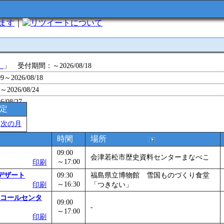
います
｜
について
」
」 受付期間：～2026/08/18
～2026/08/18
26/08/24
/08/27
予定
～2026/08/28
＞
次の月
～2026/09/01
0～2026/09/07
時間
場所
0～2026/09/11
09:00
会津若松市歴史資料センターまなべこ
ョン 障害物競争でお土産をゲットせよ！
～17:00
」 受付期間：～2026/09/13
印刷
26/09/14
デザート
09:30
福島県立博物館 雪国ものづくり食堂
～16:30
印刷
「つきない」
～2026/09/15
コールセンタ
～2026/09/28
09:00
-
」
」 受付期間：～2026/09/29
～17:00
印刷
2026/09/30