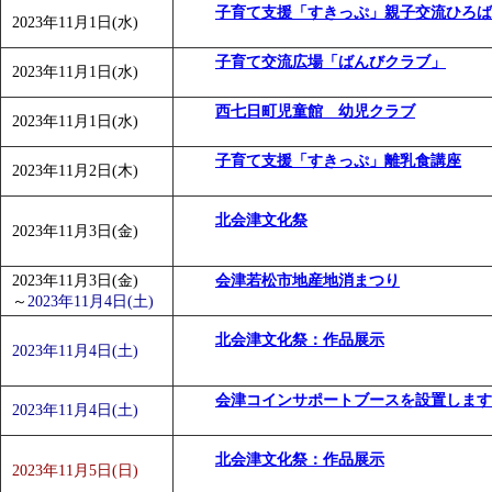
子育て支援「すきっぷ」親子交流ひろば
「
みなづる号乗車体験イベント「おんぷーる de 健康づくり
2023年11月1日(水)
「
皆鶴姫のこびる塾～山際先生の料理教室～
」 受付期間：～20
子育て交流広場「ばんびクラブ」
2023年11月1日(水)
「
みなづる号乗車体験イベント「おんぷーる de 健康づくり
西七日町児童館 幼児クラブ
2023年11月1日(水)
子育て支援「すきっぷ」離乳食講座
2023年11月2日(木)
北会津文化祭
2023年11月3日(金)
2023年11月3日(金)
会津若松市地産地消まつり
～
2023年11月4日(土)
北会津文化祭：作品展示
2023年11月4日(土)
会津コインサポートブースを設置します
2023年11月4日(土)
北会津文化祭：作品展示
2023年11月5日(日)