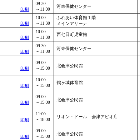
09:30
」
」 受付期間：～2026/11/05
河東保健センター
～11:00
印刷
26/11/30
10:00
ふれあい体育館１階
」
」 受付期間：～2026/12/03
～11:30
印刷
メインアリーナ
10:00
西七日町児童館
～11:30
印刷
09:30
河東保健センター
～11:00
印刷
09:00
北会津公民館
～15:00
印刷
10:00
鶴ヶ城体育館
～15:00
印刷
09:00
北会津公民館
～15:00
印刷
11:00
リオン・ドール 会津アピオ店
～18:00
印刷
09:00
北会津公民館
～15:00
印刷