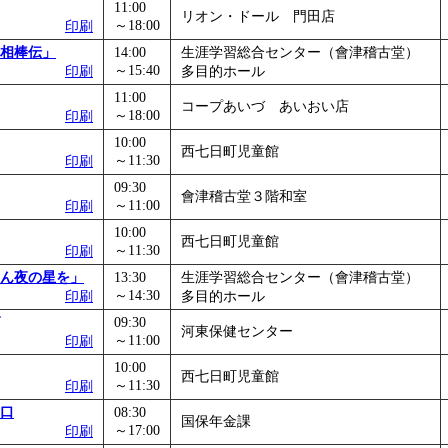
11:00
リオン・ドール 門田店
～18:00
印刷
相棒伝」
14:00
生涯学習総合センター（會津稽古堂）
～15:40
印刷
多目的ホール
11:00
コープあいづ あいおい店
～18:00
印刷
10:00
西七日町児童館
～11:30
印刷
09:30
會津稽古堂３階和室
～11:00
印刷
10:00
西七日町児童館
～11:30
印刷
ん夜の星を」
13:30
生涯学習総合センター（會津稽古堂）
～14:30
印刷
多目的ホール
09:30
河東保健センター
～11:00
印刷
10:00
西七日町児童館
～11:30
印刷
口
08:30
国保年金課
～17:00
印刷