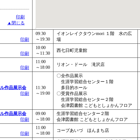
印刷
▲閉じる
09:30
イオンレイクタウンmori １階 水の広
～19:30
印刷
場
10:00
西七日町児童館
～11:30
印刷
11:00
リオン・ドール 滝沢店
～18:00
印刷
〇全作品展示
生涯学習総合センター１階
ル作品展示会
11:30
多目的ホール
～19:00
印刷
〇受賞作品展示
生涯学習総合センター２階
会津図書館 こどもとしょかんフロア
ル作品展示会
09:00
生涯学習総合センター２階
～18:00
印刷
会津図書館 こどもとしょかんフロア
11:00
コープあいづ ほんまち店
～18:00
印刷