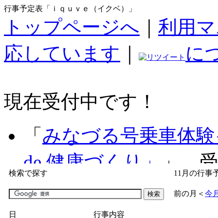
行事予定表「ｉｑｕｖｅ（イクベ）」
トップページへ
｜
利用マ
応しています
｜
に
現在受付中です！
「
みなづる号乗車体験
de 健康づくり」
」 受付
検索で探す
11月の行事
「
子育て交流広場「ば
前の月
＜
今
間：2026/07/09～2026/0
日
行事内容