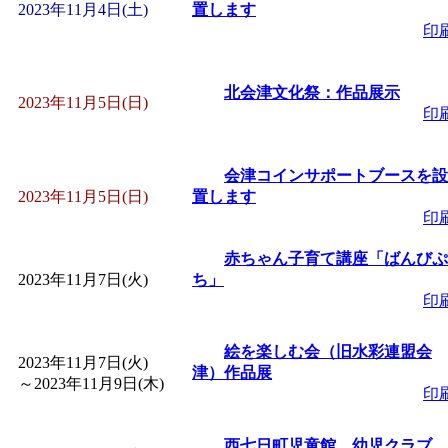
～
」 受付期間：～2026/
2023年11月4日(土)
置します
印
「
子育て交流広場「ば
北会津文化祭：作品展示
2023年11月5日(日)
間：2026/08/10～2026/0
印
「
赤ちゃん交流広場「
会津コインサポートブースを設
2023年11月5日(日)
置します
間：2026/08/10～2026/0
印
赤ちゃん子育て講座「ばんびぷ
「
みなづる号乗車体験
2023年11月7日(火)
ち」
印
de 健康づくり」
」 受付
絵を楽しむ会（旧水彩連盟会
2023年11月7日(火)
津）作品展
「
堂島地区歴史ウオー
～
2023年11月9日(木)
印
す
」 受付期間：～2026/
西七日町児童館 幼児クラブ