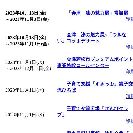
「
皆鶴姫のこびる塾～
2023年10月13日(金)
「会津 漆の魅力展」常設展
～
2023年11月3日(金)
印
～
」 受付期間：～2026/
会津 漆の魅力展×「つきな
2023年10月13日(金)
い」コラボデザート
「
子育て講座「ばんび
～
2023年11月3日(金)
印
2026/07/10～2026/08/2
会津若松市プレミアムポイント
2023年11月1日(水)
事業特設コールセンター
～
2023年12月15日(金)
印
「
子育て交流広場「ば
子育て支援「すきっぷ」親子交
2023年11月1日(水)
間：2026/07/13～2026/0
流ひろば
印
「
子育て交流広場「ば
子育て交流広場「ばんびクラ
2023年11月1日(水)
ブ」
印
間：2026/08/10～2026/0