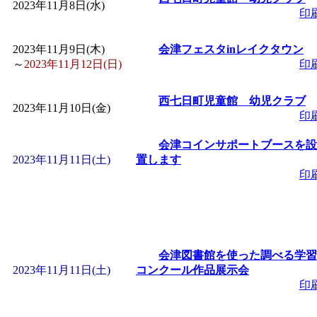
2023年11月8日(水)
印
「
みなづる号乗車体験
2023年11月9日(木)
会津フェスタinレイクタウン
～
2023年11月12日(日)
印
de 健康づくり」
」 受付
西七日町児童館 幼児クラブ
「
皆鶴姫のこびる塾～
2023年11月10日(金)
印
～
」 受付期間：～2026/
会津コインサポートブースを設
2023年11月11日(土)
置します
印
「
みなづる号乗車体験
de 健康づくり」
」 受付
会津図書館を使った調べる学習
2023年11月11日(土)
コンクール作品展示会
印