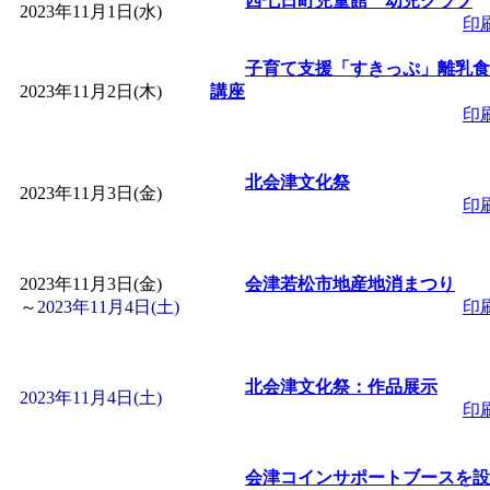
西七日町児童館 幼児クラブ
2023年11月1日(水)
「
赤ちゃん子育て講座
印
子育て支援「すきっぷ」離乳食
付期間：2026/08/10～20
2023年11月2日(木)
講座
印
「
赤ちゃん子育て講座
北会津文化祭
2023年11月3日(金)
付期間：2026/08/10～20
印
「
まだまだ暑い！コミ
2023年11月3日(金)
会津若松市地産地消まつり
～
2023年11月4日(土)
印
レクリエーション 障
ットせよ！
」 受付期間：
北会津文化祭：作品展示
2023年11月4日(土)
印
「
皆鶴姫のこびる塾～
会津コインサポートブースを設