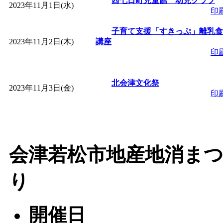
西七日町児童館 幼児クラブ
2023年11月1日(水)
「
赤ちゃん子育て講座
印
子育て支援「すきっぷ」離乳食
付期間：2026/08/10～20
2023年11月2日(木)
講座
印
「
赤ちゃん子育て講座
北会津文化祭
2023年11月3日(金)
付期間：2026/08/10～20
印
「
まだまだ暑い！コミ
レクリエーション 障
会津若松市地産地消ま
ットせよ！
」 受付期間：
り
「
皆鶴姫のこびる塾～
開催日