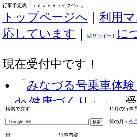
行事予定表「ｉｑｕｖｅ（イクベ）」
トップページへ
｜
利用マ
応しています
｜
に
現在受付中です！
「
みなづる号乗車体験
de 健康づくり」
」 受付
検索で探す
11月の行事
「
子育て交流広場「ば
前の月
＜
今
間：2026/07/09～2026/0
日
行事内容