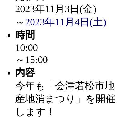
～
」 受付期間：～2026/
2023年11月3日(金)
「
みなづる号乗車体験
～
2023年11月4日(土)
de 健康づくり」
」 受付
時間
「
堂島地区歴史ウオー
10:00
～15:00
す
」 受付期間：～2026/
内容
「
みなづる号乗車体験
今年も「会津若松市地
de 健康づくり」
」 受付
産地消まつり」を開催
「
皆鶴姫のこびる塾～
します！
～
」 受付期間：～2026/