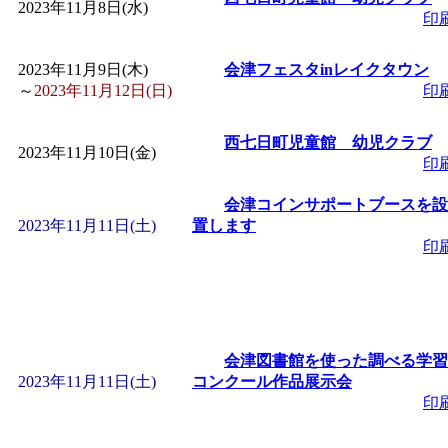
2023年11月8日(水)
印
「
みなづる号乗車体験
2023年11月9日(木)
会津フェスタinレイクタウン
～
2023年11月12日(日)
印
de 健康づくり」
」 受付
西七日町児童館 幼児クラブ
「
皆鶴姫のこびる塾～
2023年11月10日(金)
印
～
」 受付期間：～2026/
会津コインサポートブースを設
2023年11月11日(土)
置します
印
「
みなづる号乗車体験
de 健康づくり」
」 受付
会津図書館を使った調べる学習
2023年11月11日(土)
コンクール作品展示会
印