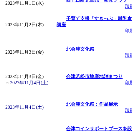
西七日町児童館 幼児クラブ
2023年11月1日(水)
「
赤ちゃん子育て講座
印
子育て支援「すきっぷ」離乳食
付期間：2026/08/10～20
2023年11月2日(木)
講座
印
「
赤ちゃん子育て講座
北会津文化祭
2023年11月3日(金)
付期間：2026/08/10～20
印
「
まだまだ暑い！コミ
2023年11月3日(金)
会津若松市地産地消まつり
～
2023年11月4日(土)
印
レクリエーション 障
ットせよ！
」 受付期間：
北会津文化祭：作品展示
2023年11月4日(土)
印
「
皆鶴姫のこびる塾～
会津コインサポートブースを設