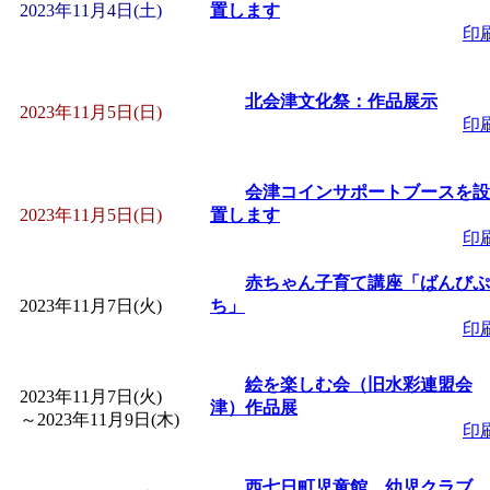
～
」 受付期間：～2026/
2023年11月4日(土)
置します
印
「
子育て交流広場「ば
北会津文化祭：作品展示
2023年11月5日(日)
間：2026/08/10～2026/0
印
「
赤ちゃん交流広場「
会津コインサポートブースを設
2023年11月5日(日)
置します
間：2026/08/10～2026/0
印
赤ちゃん子育て講座「ばんびぷ
「
みなづる号乗車体験
2023年11月7日(火)
ち」
印
de 健康づくり」
」 受付
絵を楽しむ会（旧水彩連盟会
2023年11月7日(火)
津）作品展
「
堂島地区歴史ウオー
～
2023年11月9日(木)
印
す
」 受付期間：～2026/
西七日町児童館 幼児クラブ