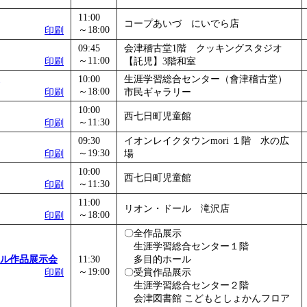
11:00
コープあいづ にいでら店
～18:00
印刷
09:45
会津稽古堂1階 クッキングスタジオ
～11:00
印刷
【託児】3階和室
10:00
生涯学習総合センター（會津稽古堂）
～18:00
印刷
市民ギャラリー
10:00
西七日町児童館
～11:30
印刷
09:30
イオンレイクタウンmori １階 水の広
～19:30
印刷
場
10:00
西七日町児童館
～11:30
印刷
11:00
リオン・ドール 滝沢店
～18:00
印刷
〇全作品展示
生涯学習総合センター１階
ル作品展示会
11:30
多目的ホール
～19:00
印刷
〇受賞作品展示
生涯学習総合センター２階
会津図書館 こどもとしょかんフロア