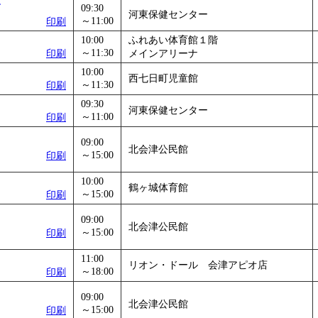
09:30
」
」 受付期間：～2026/11/05
河東保健センター
～11:00
印刷
26/11/30
10:00
ふれあい体育館１階
」
」 受付期間：～2026/12/03
～11:30
印刷
メインアリーナ
10:00
西七日町児童館
～11:30
印刷
09:30
河東保健センター
～11:00
印刷
09:00
北会津公民館
～15:00
印刷
10:00
鶴ヶ城体育館
～15:00
印刷
09:00
北会津公民館
～15:00
印刷
11:00
リオン・ドール 会津アピオ店
～18:00
印刷
09:00
北会津公民館
～15:00
印刷