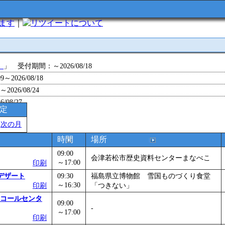
います
｜
について
」
」 受付期間：～2026/08/18
～2026/08/18
26/08/24
/08/27
予定
～2026/08/28
＞
次の月
～2026/09/01
0～2026/09/07
時間
場所
0～2026/09/11
09:00
会津若松市歴史資料センターまなべこ
ョン 障害物競争でお土産をゲットせよ！
～17:00
」 受付期間：～2026/09/13
印刷
26/09/14
デザート
09:30
福島県立博物館 雪国ものづくり食堂
～16:30
印刷
「つきない」
～2026/09/15
コールセンタ
～2026/09/28
09:00
-
」
」 受付期間：～2026/09/29
～17:00
印刷
2026/09/30