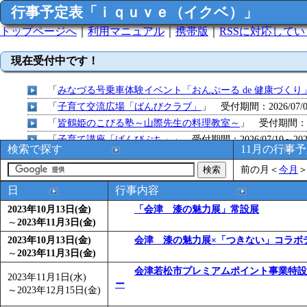
行事予定表「ｉｑｕｖｅ（イクベ）」
トップページへ
｜
利用マニュアル
｜
携帯版
｜
RSSに対応して
現在受付中です！
「
みなづる号乗車体験イベント「おんぷーる de 健康づくり
「
子育て交流広場「ばんびクラブ」
」 受付期間：2026/07/09
「
皆鶴姫のこびる塾～山際先生の料理教室～
」 受付期間：～20
「
子育て講座「ばんびぷち」
」 受付期間：2026/07/10～2026
検索で探す
11月の行事
「
子育て交流広場「ばんびクラブ」
」 受付期間：2026/07/13
前の月
＜
今月
「
子育て交流広場「ばんびクラブ」
」 受付期間：2026/08/10
「
赤ちゃん子育て講座「ばんびぷち」
」 受付期間：2026/08/1
日
行事内容
「
赤ちゃん子育て講座「ばんびぷち」
」 受付期間：2026/08/1
2023年10月13日(金)
「会津 漆の魅力展」常設展
「
まだまだ暑い！コミプの夏！！第11回 水中レクリエーシ
～
2023年11月3日(金)
「
皆鶴姫のこびる塾～山際先生の料理教室～
」 受付期間：～20
2023年10月13日(金)
会津 漆の魅力展×「つきない」コラボ
～
2023年11月3日(金)
「
子育て交流広場「ばんびクラブ」
」 受付期間：2026/08/10
「
赤ちゃん交流広場「ばんびぷち」
会津若松市プレミアムポイント事業特設
」 受付期間：2026/08/10
2023年11月1日(水)
ー
「
みなづる号乗車体験イベント「おんぷーる de 健康づくり
～
2023年12月15日(金)
「
堂島地区歴史ウオークの参加者を募集します
」 受付期間：～