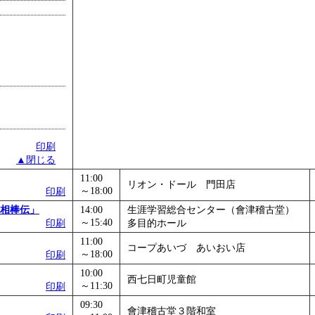
印刷
▲閉じる
11:00
リオン・ドール 門田店
～18:00
印刷
相棒伝」
14:00
生涯学習総合センター（會津稽古堂）
～15:40
印刷
多目的ホール
11:00
コープあいづ あいおい店
～18:00
印刷
10:00
西七日町児童館
～11:30
印刷
09:30
會津稽古堂３階和室