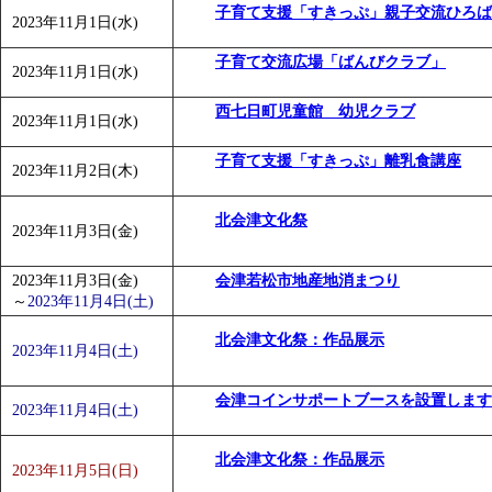
子育て支援「すきっぷ」親子交流ひろば
「
みなづる号乗車体験イベント「おんぷーる de 健康づくり
2023年11月1日(水)
「
皆鶴姫のこびる塾～山際先生の料理教室～
」 受付期間：～20
子育て交流広場「ばんびクラブ」
2023年11月1日(水)
「
みなづる号乗車体験イベント「おんぷーる de 健康づくり
西七日町児童館 幼児クラブ
2023年11月1日(水)
子育て支援「すきっぷ」離乳食講座
2023年11月2日(木)
北会津文化祭
2023年11月3日(金)
2023年11月3日(金)
会津若松市地産地消まつり
～
2023年11月4日(土)
北会津文化祭：作品展示
2023年11月4日(土)
会津コインサポートブースを設置します
2023年11月4日(土)
北会津文化祭：作品展示
2023年11月5日(日)