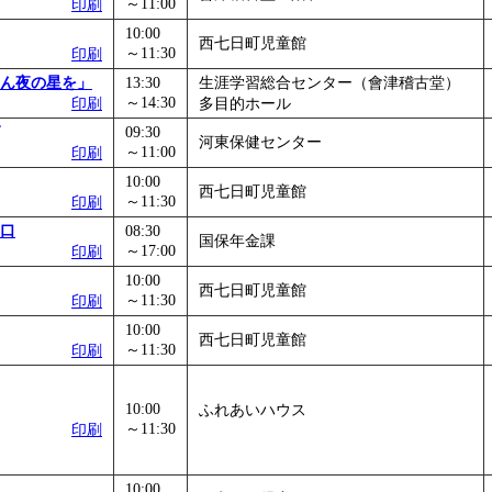
～11:00
印刷
10:00
西七日町児童館
～11:30
印刷
ん夜の星を」
13:30
生涯学習総合センター（會津稽古堂）
～14:30
印刷
多目的ホール
09:30
河東保健センター
～11:00
印刷
10:00
西七日町児童館
～11:30
印刷
口
08:30
国保年金課
～17:00
印刷
10:00
西七日町児童館
～11:30
印刷
10:00
西七日町児童館
～11:30
印刷
10:00
ふれあいハウス
～11:30
印刷
10:00