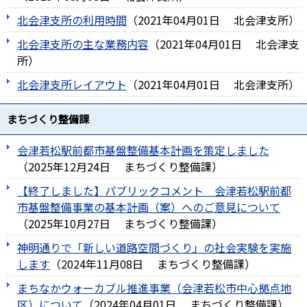
北会津支所の利用時間
（
2021年04月01日
北会津支所
）
北会津支所の主な業務内容
（
2021年04月01日
北会津支
所
）
北会津支所レイアウト
（
2021年04月01日
北会津支所
）
まちづくり整備課
会津若松駅前都市基盤整備基本計画を策定しました
（
2025年12月24日
まちづくり整備課
）
【終了しました】パブリックコメント 会津若松駅前都
市基盤整備事業の基本計画（案）へのご意見について
（
2025年10月27日
まちづくり整備課
）
神明通りで「新しい道路空間づくり」の社会実験を実施
します
（
2024年11月08日
まちづくり整備課
）
まちなかウォーカブル推進事業（会津若松市中心拠点地
区）について
（
2024年04月01日
まちづくり整備課
）