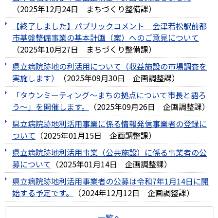
（
2025年12月24日
まちづくり整備課
）
【終了しました】パブリックコメント 会津若松駅前都
市基盤整備事業の基本計画（案）へのご意見について
（
2025年10月27日
まちづくり整備課
）
県立病院跡地の利活用について（収益施設の市場調査を
実施します）
（
2025年09月30日
企画調整課
）
「タウンミーティング～まちの拠点について市長と語ろ
う～」を開催します。
（
2025年09月26日
企画調整課
）
県立病院跡地利活用事業に係る情報発信事業者の登録に
ついて
（
2025年01月15日
企画調整課
）
県立病院跡地利活用事業（公共施設）に係る事業者の公
募について
（
2025年01月14日
企画調整課
）
県立病院跡地利活用事業者の公募は令和7年1月14日に開
始する予定です。
（
2024年12月12日
企画調整課
）
一覧へ