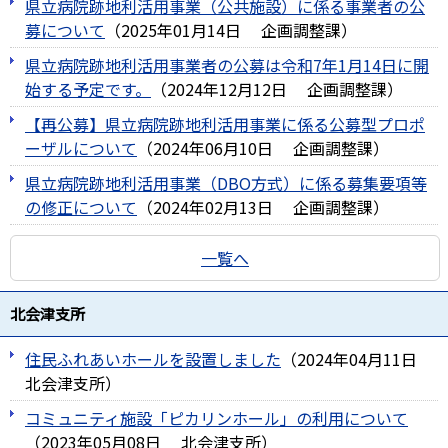
県立病院跡地利活用事業（公共施設）に係る事業者の公
募について
（
2025年01月14日
企画調整課
）
県立病院跡地利活用事業者の公募は令和7年1月14日に開
始する予定です。
（
2024年12月12日
企画調整課
）
【再公募】県立病院跡地利活用事業に係る公募型プロポ
ーザルについて
（
2024年06月10日
企画調整課
）
県立病院跡地利活用事業（DBO方式）に係る募集要項等
の修正について
（
2024年02月13日
企画調整課
）
一覧へ
北会津支所
住民ふれあいホールを設置しました
（
2024年04月11日
北会津支所
）
コミュニティ施設「ピカリンホール」の利用について
（
2023年05月08日
北会津支所
）