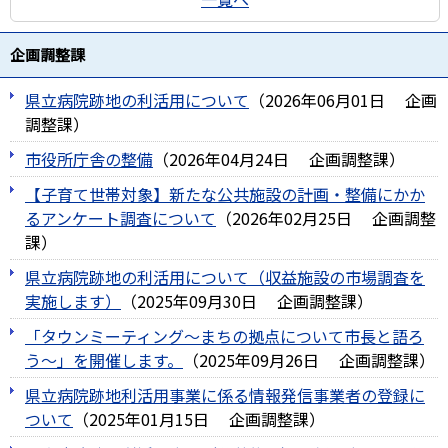
企画調整課
県立病院跡地の利活用について
（
2026年06月01日
企画
調整課
）
市役所庁舎の整備
（
2026年04月24日
企画調整課
）
【子育て世帯対象】新たな公共施設の計画・整備にかか
るアンケート調査について
（
2026年02月25日
企画調整
課
）
県立病院跡地の利活用について（収益施設の市場調査を
実施します）
（
2025年09月30日
企画調整課
）
「タウンミーティング～まちの拠点について市長と語ろ
う～」を開催します。
（
2025年09月26日
企画調整課
）
県立病院跡地利活用事業に係る情報発信事業者の登録に
ついて
（
2025年01月15日
企画調整課
）