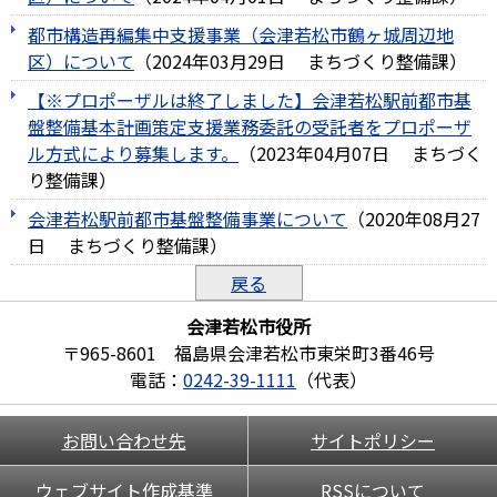
都市構造再編集中支援事業（会津若松市鶴ヶ城周辺地
区）について
（
2024年03月29日
まちづくり整備課
）
【※プロポーザルは終了しました】会津若松駅前都市基
盤整備基本計画策定支援業務委託の受託者をプロポーザ
ル方式により募集します。
（
2023年04月07日
まちづく
り整備課
）
会津若松駅前都市基盤整備事業について
（
2020年08月27
日
まちづくり整備課
）
戻る
会津若松市役所
〒965-8601 福島県会津若松市東栄町3番46号
電話：
0242-39-1111
（代表）
お問い合わせ先
サイトポリシー
ウェブサイト作成基準
RSSについて