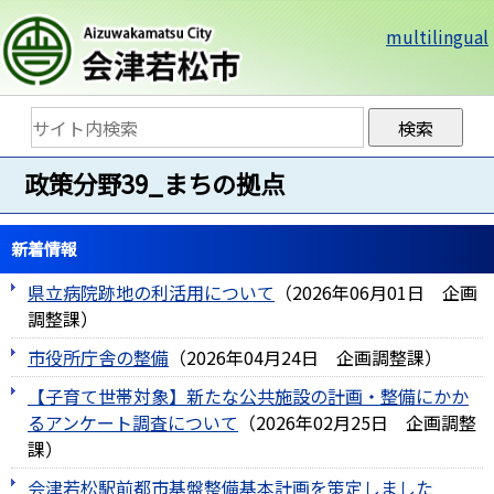
multilingual
政策分野39_まちの拠点
新着情報
県立病院跡地の利活用について
（
2026年06月01日
企画
調整課
）
市役所庁舎の整備
（
2026年04月24日
企画調整課
）
【子育て世帯対象】新たな公共施設の計画・整備にかか
るアンケート調査について
（
2026年02月25日
企画調整
課
）
会津若松駅前都市基盤整備基本計画を策定しました